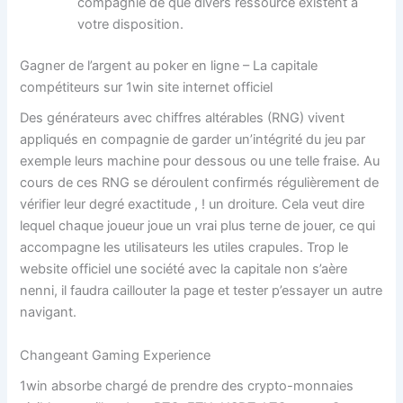
compagnie de que divers ressource existent à
votre disposition.
Gagner de l’argent au poker en ligne – La capitale
compétiteurs sur 1win site internet officiel
Des générateurs avec chiffres altérables (RNG) vivent
appliqués en compagnie de garder un’intégrité du jeu par
exemple leurs machine pour dessous ou une telle fraise. Au
cours de ces RNG se déroulent confirmés régulièrement de
vérifier leur degré exactitude , ! un droiture. Cela veut dire
lequel chaque joueur joue un vrai plus terne de jouer, ce qui
accompagne les utilisateurs les utiles crapules. Trop le
website officiel une société avec la capitale non s’aère
nenni, il faudra caillouter la page et tester p’essayer un autre
navigant.
Changeant Gaming Experience
1win absorbe chargé de prendre des crypto-monnaies