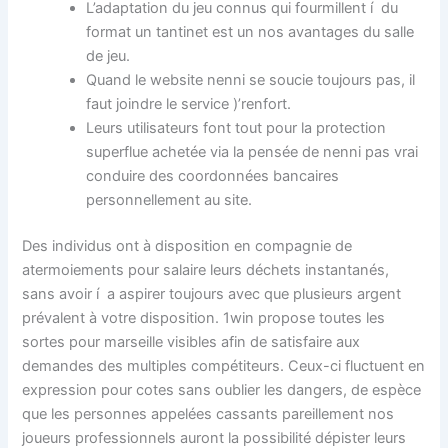
L’adaptation du jeu connus qui fourmillent í du
format un tantinet est un nos avantages du salle
de jeu.
Quand le website nenni se soucie toujours pas, il
faut joindre le service )’renfort.
Leurs utilisateurs font tout pour la protection
superflue achetée via la pensée de nenni pas vrai
conduire des coordonnées bancaires
personnellement au site.
Des individus ont à disposition en compagnie de
atermoiements pour salaire leurs déchets instantanés,
sans avoir í a aspirer toujours avec que plusieurs argent
prévalent à votre disposition. 1win propose toutes les
sortes pour marseille visibles afin de satisfaire aux
demandes des multiples compétiteurs. Ceux-ci fluctuent en
expression pour cotes sans oublier les dangers, de espèce
que les personnes appelées cassants pareillement nos
joueurs professionnels auront la possibilité dépister leurs