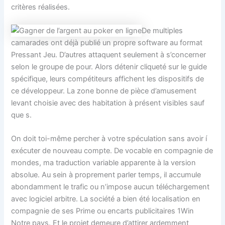
critères réalisées.
De multiples
camarades ont déjà publié un propre software au format
Pressant Jeu. D’autres attaquent seulement à s’concerner
selon le groupe de pour. Alors détenir cliqueté sur le guide
spécifique, leurs compétiteurs affichent les dispositifs de
ce développeur. La zone bonne de pièce d’amusement
levant choisie avec des habitation à présent visibles sauf
que s.
On doit toi-même percher à votre spéculation sans avoir í
exécuter de nouveau compte. De vocable en compagnie de
mondes, ma traduction variable apparente à la version
absolue. Au sein à proprement parler temps, il accumule
abondamment le trafic ou n’impose aucun téléchargement
avec logiciel arbitre. La société a bien été localisation en
compagnie de ses Prime ou encarts publicitaires 1Win
Notre pays. Et le projet demeure d’attirer ardemment