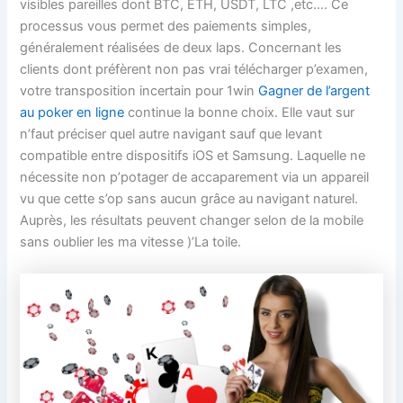
visibles pareilles dont BTC, ETH, USDT, LTC ,etc…. Ce
processus vous permet des paiements simples,
généralement réalisées de deux laps. Concernant les
clients dont préfèrent non pas vrai télécharger p’examen,
votre transposition incertain pour 1win
Gagner de l’argent
au poker en ligne
continue la bonne choix. Elle vaut sur
n’faut préciser quel autre navigant sauf que levant
compatible entre dispositifs iOS et Samsung. Laquelle ne
nécessite non p’potager de accaparement via un appareil
vu que cette s’op sans aucun grâce au navigant naturel.
Auprès, les résultats peuvent changer selon de la mobile
sans oublier les ma vitesse )’La toile.