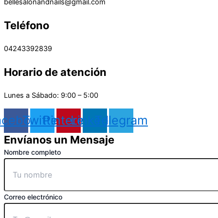
bellesalonandnails@gmail.com
Teléfono
04243392839
Horario de atención
Lunes a Sábado: 9:00 – 5:00
acebook
Twitter
Pinterest
Linkedin
Telegram
Envíanos un Mensaje
Nombre completo
Correo electrónico