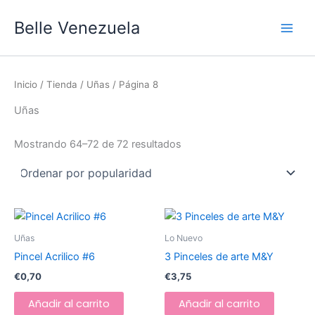
Ordenado
Ir
Main
por
Belle Venezuela
popularidad
al
Men
contenido
Inicio
/
Tienda
/
Uñas
/ Página 8
Uñas
Mostrando 64–72 de 72 resultados
Uñas
Lo Nuevo
Pincel Acrilico #6
3 Pinceles de arte M&Y
€
0,70
€
3,75
Añadir al carrito
Añadir al carrito