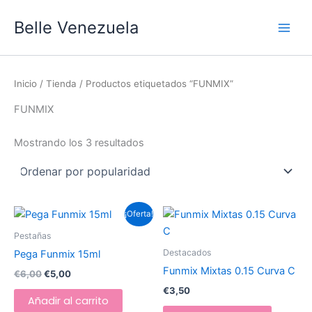
Ordenado
Ir
Main
por
Belle Venezuela
popularidad
al
Men
contenido
Inicio
/
Tienda
/ Productos etiquetados “FUNMIX”
FUNMIX
Mostrando los 3 resultados
El
El
¡Oferta!
precio
precio
original
actual
Pestañas
era:
es:
Destacados
Pega Funmix 15ml
€6,00.
€5,00.
Funmix Mixtas 0.15 Curva C
€
6,00
€
5,00
€
3,50
Añadir al carrito