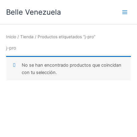
Ir
Main
Belle Venezuela
al
Men
contenido
Inicio
/
Tienda
/ Productos etiquetados “j-pro”
j-pro
No se han encontrado productos que coincidan
con tu selección.