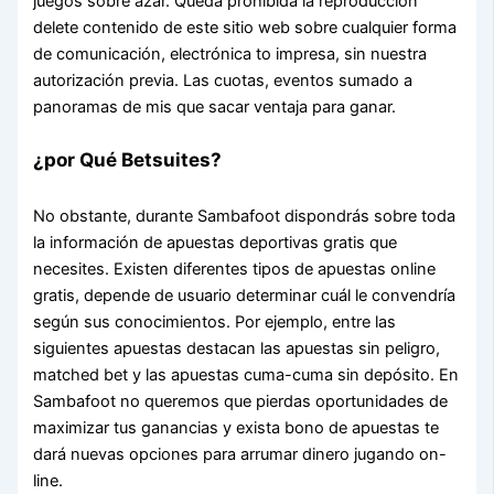
juegos sobre azar. Queda prohibida la reproducción
delete contenido de este sitio web sobre cualquier forma
de comunicación, electrónica to impresa, sin nuestra
autorización previa. Las cuotas, eventos sumado a
panoramas de mis que sacar ventaja para ganar.
¿por Qué Betsuites?
No obstante, durante Sambafoot dispondrás sobre toda
la información de apuestas deportivas gratis que
necesites. Existen diferentes tipos de apuestas online
gratis, depende de usuario determinar cuál le convendría
según sus conocimientos. Por ejemplo, entre las
siguientes apuestas destacan las apuestas sin peligro,
matched bet y las apuestas cuma-cuma sin depósito. En
Sambafoot no queremos que pierdas oportunidades de
maximizar tus ganancias y exista bono de apuestas te
dará nuevas opciones para arrumar dinero jugando on-
line.