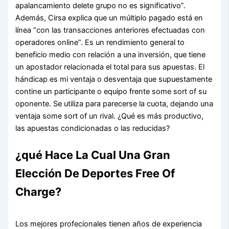
apalancamiento delete grupo no es significativo”.
Además, Cirsa explica que un múltiplo pagado está en
línea “con las transacciones anteriores efectuadas con
operadores online”. Es un rendimiento general to
beneficio medio con relación a una inversión, que tiene
un apostador relacionada el total para sus apuestas. El
hándicap es mi ventaja o desventaja que supuestamente
contine un participante o equipo frente some sort of su
oponente. Se utiliza para parecerse la cuota, dejando una
ventaja some sort of un rival. ¿Qué es más productivo,
las apuestas condicionadas o las reducidas?
¿qué Hace La Cual Una Gran
Elección De Deportes Free Of
Charge?
Los mejores profecionales tienen años de experiencia