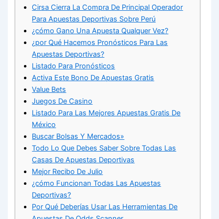
Cirsa Cierra La Compra De Principal Operador
Para Apuestas Deportivas Sobre Perú
¿cómo Gano Una Apuesta Qualquer Vez?
¿por Qué Hacemos Pronósticos Para Las
Apuestas Deportivas?
Listado Para Pronósticos
Activa Este Bono De Apuestas Gratis
Value Bets
Juegos De Casino
Listado Para Las Mejores Apuestas Gratis De
México
Buscar Bolsas Y Mercados»
Todo Lo Que Debes Saber Sobre Todas Las
Casas De Apuestas Deportivas
Mejor Recibo De Julio
¿cómo Funcionan Todas Las Apuestas
Deportivas?
Por Qué Deberías Usar Las Herramientas De
Apuestas De Odds Scanner