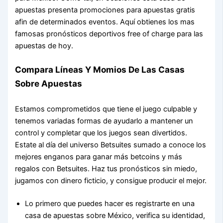
apuestas presenta promociones para apuestas gratis
afin de determinados eventos. Aquí obtienes los mas
famosas pronósticos deportivos free of charge para las
apuestas de hoy.
Compara Líneas Y Momios De Las Casas
Sobre Apuestas
Estamos comprometidos que tiene el juego culpable y
tenemos variadas formas de ayudarlo a mantener un
control y completar que los juegos sean divertidos.
Estate al día del universo Betsuites sumado a conoce los
mejores enganos para ganar más betcoins y más
regalos con Betsuites. Haz tus pronósticos sin miedo,
jugamos con dinero ficticio, y consigue producir el mejor.
Lo primero que puedes hacer es registrarte en una
casa de apuestas sobre México, verifica su identidad,