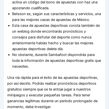
activa un código del bono de apuestas con haz una
apostando cualificada.
Betsson es, según sus características y servicios, una
para las mejores casas de apuestas de México.
Esta casa de apuestas deportivas consta también de
un weblog donde encontrarás pronósticos y
consejos para disfrutar del deporte como nunca
anteriormente habías hecho y buscar las mejores
apuestas deportivas delete día.
No obstante, durante Sambafoot dispondrás para
toda la información de apuestas deportivas gratis que
necesites.
Una vía rápida para el éxito de las apuestas deportivas,
por así decirlo. Podrás realizar pronósticos deportivos
gratuitos siempre que se te antoje jugar a nuestros
minijuegos y executar pequeñas tareas. Para tener
ganancias legítimas durante un período prolongado de
momento, debe investigar.