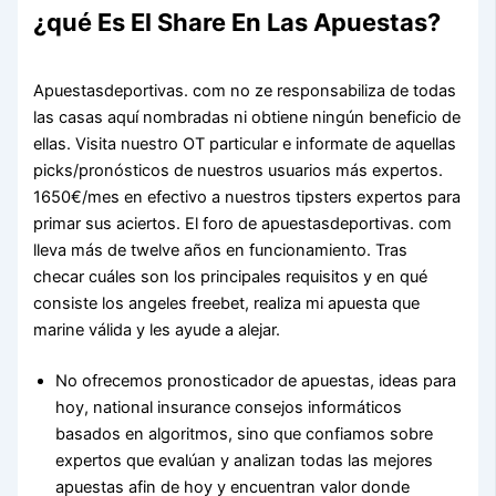
¿qué Es El Share En Las Apuestas?
Apuestasdeportivas. com no ze responsabiliza de todas
las casas aquí nombradas ni obtiene ningún beneficio de
ellas. Visita nuestro OT particular e informate de aquellas
picks/pronósticos de nuestros usuarios más expertos.
1650€/mes en efectivo a nuestros tipsters expertos para
primar sus aciertos. El foro de apuestasdeportivas. com
lleva más de twelve años en funcionamiento. Tras
checar cuáles son los principales requisitos y en qué
consiste los angeles freebet, realiza mi apuesta que
marine válida y les ayude a alejar.
No ofrecemos pronosticador de apuestas, ideas para
hoy, national insurance consejos informáticos
basados ​​en algoritmos, sino que confiamos sobre
expertos que evalúan y analizan todas las mejores
apuestas afin de hoy y encuentran valor donde