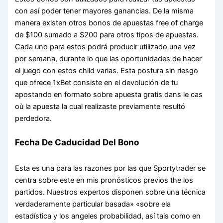
con así poder tener mayores ganancias. De la misma
manera existen otros bonos de apuestas free of charge
de $100 sumado a $200 para otros tipos de apuestas.
Cada uno para estos podrá producir utilizado una vez
por semana, durante lo que las oportunidades de hacer
el juego con estos child varias. Esta postura sin riesgo
que ofrece 1xBet consiste en el devolución de tu
apostando en formato sobre apuesta gratis dans le cas
où la apuesta la cual realizaste previamente resultó
perdedora.
Fecha De Caducidad Del Bono
Esta es una para las razones por las que Sportytrader se
centra sobre este en mis pronósticos previos the los
partidos. Nuestros expertos disponen sobre una técnica
verdaderamente particular basada» «sobre ela
estadística y los angeles probabilidad, así tais como en