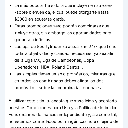
La más popular ha sido la que incluyen en su vale»
«sobre bienvenida, el cual puede otorgarte hasta
$3000 en apuestas gratis.
Estas promociones zero podrán combinarse que
incluye otras, sin embargo las oportunidades para
ganar son infinitas.
Los tips de Sportytrader ze actualizan 24/7 que tiene
toda la objetividad y claridad necesarias, ya sea afin
de la Liga MX, Liga de Campeones, Copa
Libertadores, NBA, Roland Garros…
Las simples tienen un solo pronóstico, mientras que
en todas las combinadas debes atinar los dos
pronósticos sobre las combinadas normales.
Al utilizar este sitio, tu acepta que styra leído y aceptado
nuestras Condiciones para Uso y la Política de Intimidad.
Funcionamos de maneira independiente y, asi como tal,
no estamos controlados por ningún casino u cirujano de