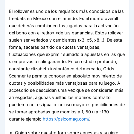
El rollover es uno de los requisitos más conocidos de las
freebets en México con el mundo. Es el monto overall
que deberás cambiar en tus jugadas para la activación
del bono con el retiro» «de tus ganancias. Estos rollover
suelen ser variados y cambiantes (x3, x5, x8…). De esta
forma, sacarás partido de cuotas ventajosas,
fluctuaciones que exprimir sumado a apuestas en las que
siempre vas a salir ganando. En un estudio profundo,
constante elizabeth instantáneo del mercado, Odds
Scanner te permite conocer en absoluto movimiento de
cuotas y posibilidades más ventajosas para tu juego. A
accesorio se descuidan uma vez que se consideran más
arriesgadas, algunas vueltas los momios contralto
pueden tener es igual o incluso mayores posibilidades de
se tornar aprobadas que momios a 1, 50 u a -130
durante ejemplo
https://psicomag.com/
.
Opina sobre nuestro foro sobre apuestas y sugiere