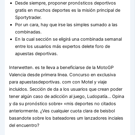
Desde siempre, proponer pronósticos deportivos
gratis en muchos deportes es la misión principal de
Sportytrader.
Por un cara, hay que irse las simples sumado a las
combinadas.
En la cual sección se eligirá una combinada semanal
entre los usuarios más expertos delete foro de
apuestas deportivas.
Interwetten. es te lleva a beneficiarse de la MotoGP
Valencia desde primera linea. Concurso en exclusiva
para apuestasdeportivas. com con Motel y viaje
incluidos. Sección de da a los usuarios que crean poder
tener algún caso de adicción al juego, Ludopatía… Opina
y da su pronóstico sobre» «mis deportes no citados
anteriormente. ¿Ves cualquier cuota clara de beisbol
basandote sobre los bateadores um lanzadores inciales
del encuentro?