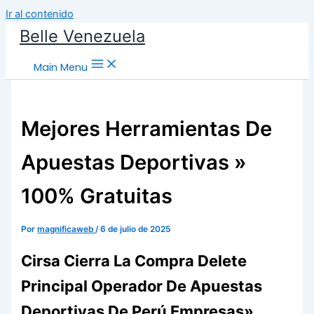
Ir al contenido
Belle Venezuela
Main Menu
Mejores Herramientas De
Apuestas Deportivas »
100% Gratuitas
Por
magnificaweb
/
6 de julio de 2025
Cirsa Cierra La Compra Delete
Principal Operador De Apuestas
Deportivas De Perú Empresas»