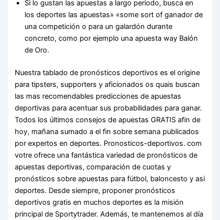
Si lo gustan las apuestas a largo periodo, busca en
los deportes las apuestas» «some sort of ganador de
una competición o para un galardón durante
concreto, como por ejemplo una apuesta way Balón
de Oro.
Nuestra tablado de pronósticos deportivos es el origine
para tipsters, supporters y aficionados os quais buscan
las mas recomendables predicciones de apuestas
deportivas para acentuar sus probabilidades para ganar.
Todos los últimos consejos de apuestas GRATIS afin de
hoy, mañana sumado a el fin sobre semana publicados
por expertos en deportes. Pronosticos-deportivos. com
votre ofrece una fantástica variedad de pronósticos de
apuestas deportivas, comparación de cuotas y
pronósticos sobre apuestas para fútbol, baloncesto y asi
deportes. Desde siempre, proponer pronósticos
deportivos gratis en muchos deportes es la misión
principal de Sportytrader. Además, te mantenemos al día