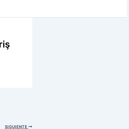
riş
SIGUIENTE