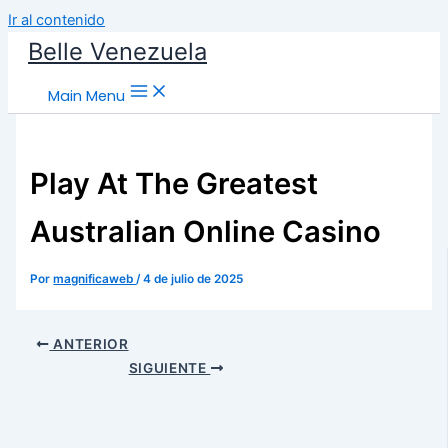
Ir al contenido
Belle Venezuela
Main Menu
Play At The Greatest
Australian Online Casino
Por
magnificaweb
/
4 de julio de 2025
ANTERIOR
SIGUIENTE