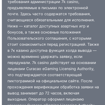
требования администрации 7k casino,
предъявляемые в письмах по электронной
почте. Здесь часто содержатся требования,
считающиеся обязательными для исполнения.
Ниже — каталог доступных азартных игр и
бонусов, а также основные положения
Пользовательского соглашения, с которыми
стоит ознакомиться перед регистрацией. Также
в 7к казино доступна функция холда вывода —
можно временно удержать заявку, если
передумали. 7k casino действует на основании
лицензии Curacao eGaming Licensing Authority,
что подтверждается соответствующей
пиктограммой на официальном сайте. После
прохождения верификации обработка заявки на
вывод занимает до 72 часов, включая
выходные. Оператор оформил лицензию