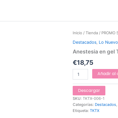
Anestesia
Inicio
/
Tienda
/
PROMO 
en
Destacados
,
Lo Nuev
gel
TAG
Anestesia en gel
#45
cantidad
€
18,75
Añadir al 
Descargar
SKU:
TKTX-006-1
Categorías:
Destacados
Etiqueta:
TKTX