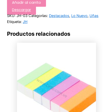
Añadir al carrito
Descargar
SKU:
JH-03
Categorías:
Destacados
,
Lo Nuevo
,
Uñas
Etiqueta:
JH
Productos relacionados