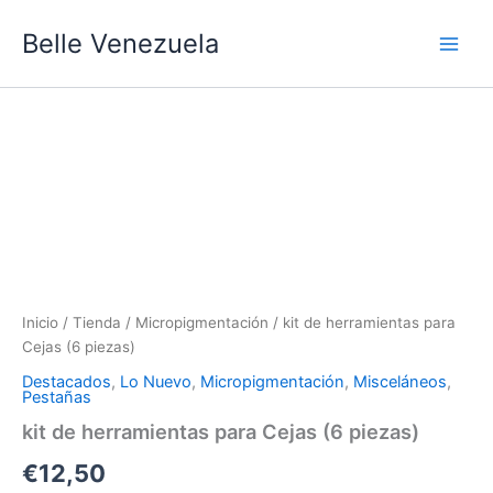
Ir
Main
Belle Venezuela
al
Men
contenido
kit
de
herramientas
para
Cejas
(6
piezas)
cantidad
Inicio
/
Tienda
/
Micropigmentación
/ kit de herramientas para
Cejas (6 piezas)
Destacados
,
Lo Nuevo
,
Micropigmentación
,
Misceláneos
,
Pestañas
kit de herramientas para Cejas (6 piezas)
€
12,50