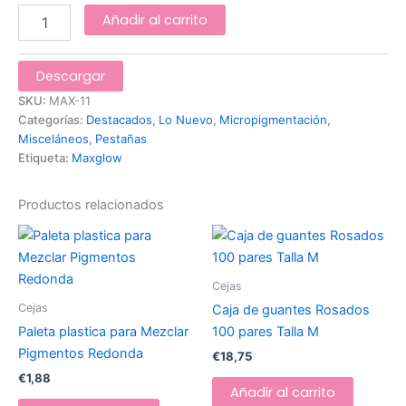
Añadir al carrito
Descargar
SKU:
MAX-11
Categorías:
Destacados
,
Lo Nuevo
,
Micropigmentación
,
Misceláneos
,
Pestañas
Etiqueta:
Maxglow
Productos relacionados
Cejas
Cejas
Caja de guantes Rosados
Paleta plastica para Mezclar
100 pares Talla M
Pigmentos Redonda
€
18,75
€
1,88
Añadir al carrito