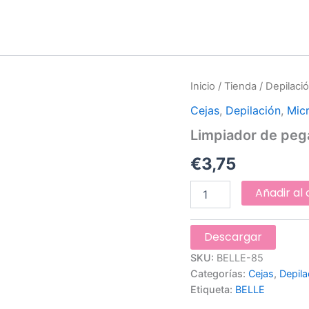
Limpiador
Inicio
/
Tienda
/
Depilaci
de
Cejas
,
Depilación
,
Mic
pega,
pinza,
Limpiador de pega
pinceles
(300
€
3,75
unidades)
cantidad
Añadir al 
Descargar
SKU:
BELLE-85
Categorías:
Cejas
,
Depila
Etiqueta:
BELLE