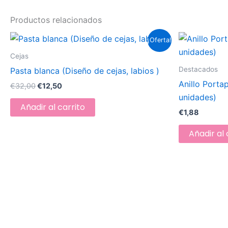
Productos relacionados
El
El
¡Oferta!
precio
precio
original
actual
Cejas
era:
es:
Destacados
Pasta blanca (Diseño de cejas, labios )
€32,00.
€12,50.
Anillo Porta
€
32,00
€
12,50
unidades)
Añadir al carrito
€
1,88
Añadir al 