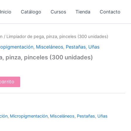
Inicio
Catálogo
Cursos
Tienda
Contacto
ón
/ Limpiador de pega, pinza, pinceles (300 unidades)
ropigmentación
,
Misceláneos
,
Pestañas
,
Uñas
, pinza, pinceles (300 unidades)
carrito
ción
,
Micropigmentación
,
Misceláneos
,
Pestañas
,
Uñas