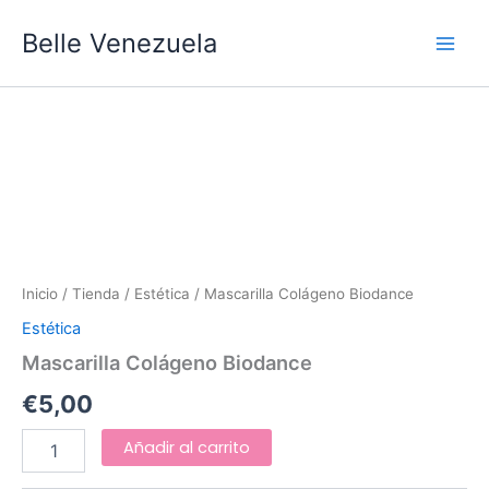
Ir
Main
Belle Venezuela
al
Men
contenido
Mascarilla
Colágeno
Biodance
cantidad
Inicio
/
Tienda
/
Estética
/ Mascarilla Colágeno Biodance
Estética
Mascarilla Colágeno Biodance
€
5,00
Añadir al carrito