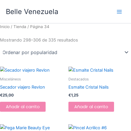
Ordenado
Ir
Main
por
Belle Venezuela
popularidad
al
Men
contenido
Inicio
/
Tienda
/ Página 34
Mostrando 298–306 de 335 resultados
Misceláneos
Destacados
Secador viajero Revlon
Esmalte Cristal Nails
€
25,00
€
1,25
Añadir al carrito
Añadir al carrito