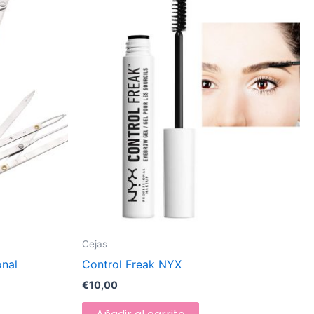
Cejas
onal
Control Freak NYX
€
10,00