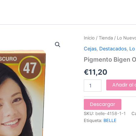
Pigmento
Inicio
/
Tienda
/
Lo Nuev
Bigen
Cejas
,
Destacados
,
Lo
Original
Colombiano
Pigmento Bigen O
#47
cantidad
€
11,20
Añadir al 
Descargar
SKU:
belle-4158-1-1
C
Etiqueta:
BELLE