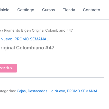
Inicio
Catálogo
Cursos
Tienda
Contacto
o
/ Pigmento Bigen Original Colombiano #47
 Nuevo
,
PROMO SEMANAL
riginal Colombiano #47
carrito
ategorías:
Cejas
,
Destacados
,
Lo Nuevo
,
PROMO SEMANAL