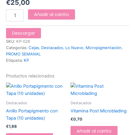
€
25,00
Añadir al carrito
Descargar
SKU:
KP-026
Categorías:
Cejas
,
Destacados
,
Lo Nuevo
,
Micropigmentación
,
PROMO SEMANAL
Etiqueta:
KP
Productos relacionados
Destacados
Destacados
Anillo Portapigmento con
Vitamina Post Microblading
Tapa (10 unidades)
€
0,70
€
1,88
Añadir al carrito