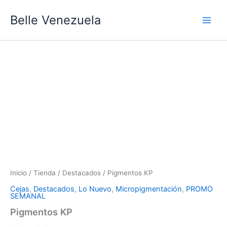
Ir
Main
Belle Venezuela
al
Men
contenido
Pigmentos
KP
cantidad
Inicio
/
Tienda
/
Destacados
/ Pigmentos KP
Cejas
,
Destacados
,
Lo Nuevo
,
Micropigmentación
,
PROMO
SEMANAL
Pigmentos KP