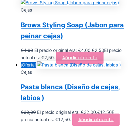
Cejas
Brows Styling Soap (Jabon para
peinar cejas)
€
4,00
El precio original era: €4,00.
€
2,50
El precio
Añadir al carrito
actual es: €2,50.
¡Oferta!
Cejas
Pasta blanca (Diseño de cejas,
labios )
€
32,00
El precio original era: €32,00.
€
12,50
El
Añadir al carrito
precio actual es: €12,50.