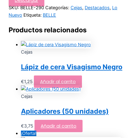
Descargar
SKU:
BELLE-290
Categorías:
Cejas
,
Destacados
,
Lo
Nuevo
Etiqueta:
BELLE
Productos relacionados
Cejas
Lápiz de cera Visagismo Negro
Añadir al carrito
€
1,25
Cejas
Aplicadores (50 unidades)
Añadir al carrito
€
3,75
¡Oferta!