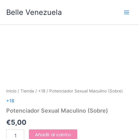
Ir
Main
Belle Venezuela
al
Men
contenido
Potenciador
Sexual
Maculino
(Sobre)
cantidad
Inicio
/
Tienda
/
+18
/ Potenciador Sexual Maculino (Sobre)
+18
Potenciador Sexual Maculino (Sobre)
€
5,00
Añadir al carrito