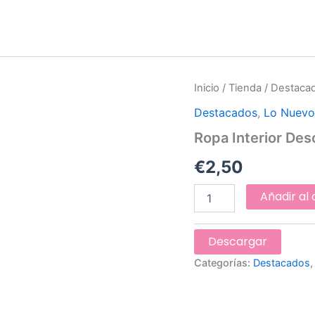
Ropa
Inicio
/
Tienda
/
Destaca
Interior
Destacados
,
Lo Nuev
Descartable
cantidad
Ropa Interior Des
€
2,50
Añadir al 
Descargar
Categorías:
Destacados