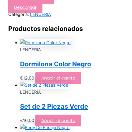
Descargar
Categoría:
LENCERIA
Productos relacionados
LENCERIA
Dormilona Color Negro
Añadir al carrito
€
12,00
LENCERIA
Set de 2 Piezas Verde
Añadir al carrito
€
10,00