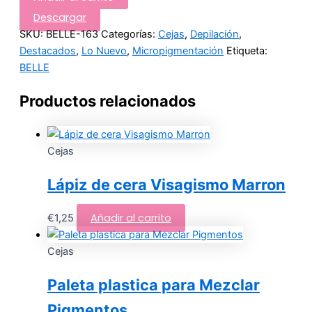
Descargar
SKU:
BELLE-163
Categorías:
Cejas
,
Depilación
,
Destacados
,
Lo Nuevo
,
Micropigmentación
Etiqueta:
BELLE
Productos relacionados
Cejas
Lápiz de cera Visagismo Marron
Añadir al carrito
€
1,25
Cejas
Paleta plastica para Mezclar
Pigmentos