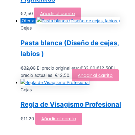
Añadir al carrito
€
2,50
¡Oferta!
Cejas
Pasta blanca (Diseño de cejas,
labios )
€
32,00
El precio original era: €32,00.
€
12,50
El
Añadir al carrito
precio actual es: €12,50.
Cejas
Regla de Visagismo Profesional
Añadir al carrito
€
11,20