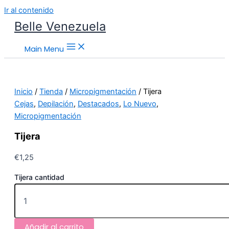
Ir al contenido
Belle Venezuela
Main Menu
Inicio
/
Tienda
/
Micropigmentación
/ Tijera
Cejas
,
Depilación
,
Destacados
,
Lo Nuevo
,
Micropigmentación
Tijera
€
1,25
Tijera cantidad
Añadir al carrito