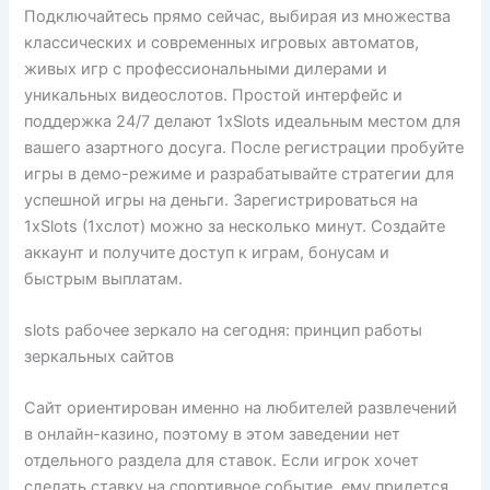
Подключайтесь прямо сейчас, выбирая из множества
классических и современных игровых автоматов,
живых игр с профессиональными дилерами и
уникальных видеослотов. Простой интерфейс и
поддержка 24/7 делают 1xSlots идеальным местом для
вашего азартного досуга. После регистрации пробуйте
игры в демо-режиме и разрабатывайте стратегии для
успешной игры на деньги. Зарегистрироваться на
1xSlots (1хслот) можно за несколько минут. Создайте
аккаунт и получите доступ к играм, бонусам и
быстрым выплатам.
slots рабочее зеркало на сегодня: принцип работы
зеркальных сайтов
Сайт ориентирован именно на любителей развлечений
в онлайн-казино, поэтому в этом заведении нет
отдельного раздела для ставок. Если игрок хочет
сделать ставку на спортивное событие, ему придется