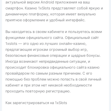
актуальной версии Android приложения на ваш
смартфон. Казино 1xSlots представляет собой яркую и
динамичную платформу, которая имеет визуально
приятное оформление и удобный интерфейс.
Вы находитесь в своем кабинете и пользуетесь всеми
функциями официального сайта. Официальный сайт
1xslots — это одно из лучших онлайн-казино,
предлагающее игрокам огромный выбор игр,
безопасные финансовые операции и щедрые бонусы.
Иногда возникают непредвиденные ситуации, и
происходит блокировка официального сайта казино
провайдером по самым разным причинам. С его
помощью без проблем можно попасть в свой личный
кабинет и при этом нет никакой необходимости
проходить повторную регистрацию.
Как зарегистрироваться на 1xSlots