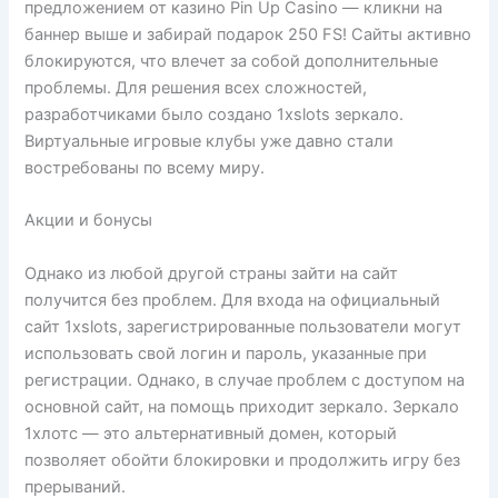
предложением от казино Pin Up Casino — кликни на
баннер выше и забирай подарок 250 FS! Сайты активно
блокируются, что влечет за собой дополнительные
проблемы. Для решения всех сложностей,
разработчиками было создано 1xslots зеркало.
Виртуальные игровые клубы уже давно стали
востребованы по всему миру.
Акции и бонусы
Однако из любой другой страны зайти на сайт
получится без проблем. Для входа на официальный
сайт 1xslots, зарегистрированные пользователи могут
использовать свой логин и пароль, указанные при
регистрации. Однако, в случае проблем с доступом на
основной сайт, на помощь приходит зеркало. Зеркало
1хлотс — это альтернативный домен, который
позволяет обойти блокировки и продолжить игру без
прерываний.