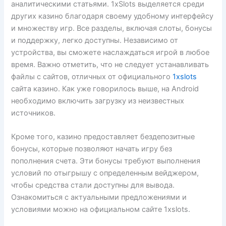
аналитическими статьями. 1xSlots выделяется среди
других казино благодаря своему удобному интерфейсу
и множеству игр. Все разделы, включая слоты, бонусы
и поддержку, легко доступны. Независимо от
устройства, вы сможете наслаждаться игрой в любое
время. Важно отметить, что не следует устанавливать
файлы с сайтов, отличных от официального
1xslots
сайта казино. Как уже говорилось выше, на Android
необходимо включить загрузку из неизвестных
источников.
Кроме того, казино предоставляет бездепозитные
бонусы, которые позволяют начать игру без
пополнения счета. Эти бонусы требуют выполнения
условий по отыгрышу с определенным вейджером,
чтобы средства стали доступны для вывода.
Ознакомиться с актуальными предложениями и
условиями можно на официальном сайте 1xslots.