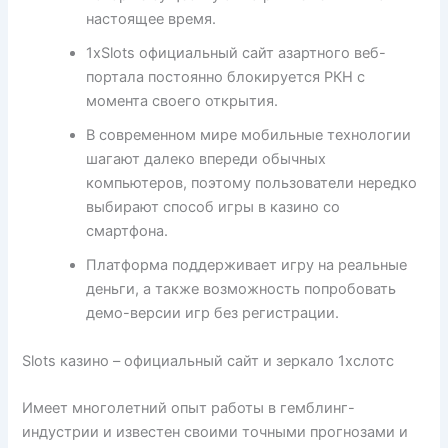
настоящее время.
1xSlots официальный сайт азартного веб-
портала постоянно блокируется РКН с
момента своего открытия.
В современном мире мобильные технологии
шагают далеко впереди обычных
компьютеров, поэтому пользователи нередко
выбирают способ игры в казино со
смартфона.
Платформа поддерживает игру на реальные
деньги, а также возможность попробовать
демо-версии игр без регистрации.
Slots казино – официальный сайт и зеркало 1хслотс
Имеет многолетний опыт работы в гемблинг-
индустрии и известен своими точными прогнозами и