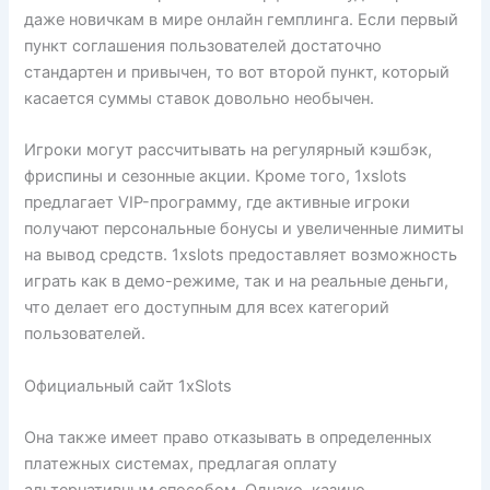
даже новичкам в мире онлайн гемплинга. Если первый
пункт соглашения пользователей достаточно
стандартен и привычен, то вот второй пункт, который
касается суммы ставок довольно необычен.
Игроки могут рассчитывать на регулярный кэшбэк,
фриспины и сезонные акции. Кроме того, 1xslots
предлагает VIP-программу, где активные игроки
получают персональные бонусы и увеличенные лимиты
на вывод средств. 1xslots предоставляет возможность
играть как в демо-режиме, так и на реальные деньги,
что делает его доступным для всех категорий
пользователей.
Официальный сайт 1xSlots
Она также имеет право отказывать в определенных
платежных системах, предлагая оплату