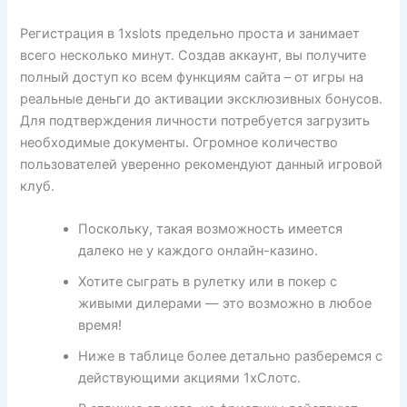
Регистрация в 1xslots предельно проста и занимает
всего несколько минут. Создав аккаунт, вы получите
полный доступ ко всем функциям сайта – от игры на
реальные деньги до активации эксклюзивных бонусов.
Для подтверждения личности потребуется загрузить
необходимые документы. Огромное количество
пользователей уверенно рекомендуют данный игровой
клуб.
Поскольку, такая возможность имеется
далеко не у каждого онлайн-казино.
Хотите сыграть в рулетку или в покер с
живыми дилерами — это возможно в любое
время!
Ниже в таблице более детально разберемся с
действующими акциями 1хСлотс.