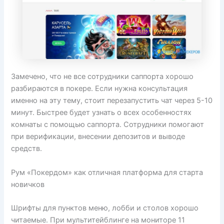
Замечено, что не все сотрудники саппорта хорошо
разбираются в покере. Если нужна консультация
именно на эту тему, стоит перезапустить чат через 5-10
минут. Быстрее будет узнать о всех особенностях
комнаты с помощью саппорта. Сотрудники помогают
при верификации, внесении депозитов и выводе
средств.
Рум «Покердом» как отличная платформа для старта
новичков
Шрифты для пунктов меню, лобби и столов хорошо
читаемые. При мультитейблинге на мониторе 11