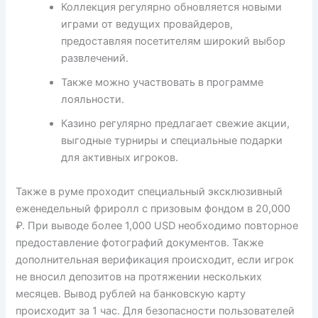
Коллекция регулярно обновляется новыми
играми от ведущих провайдеров,
предоставляя посетителям широкий выбор
развлечений.
Также можно участвовать в программе
лояльности.
Казино регулярно предлагает свежие акции,
выгодные турниры и специальные подарки
для активных игроков.
Также в руме проходит специальный эксклюзивный
еженедельный фриролл с призовым фондом в 20,000
₽. При выводе более 1,000 USD необходимо повторное
предоставление фотографий документов. Также
дополнительная верификация происходит, если игрок
не вносил депозитов на протяжении нескольких
месяцев. Вывод рублей на банковскую карту
происходит за 1 час. Для безопасности пользователей