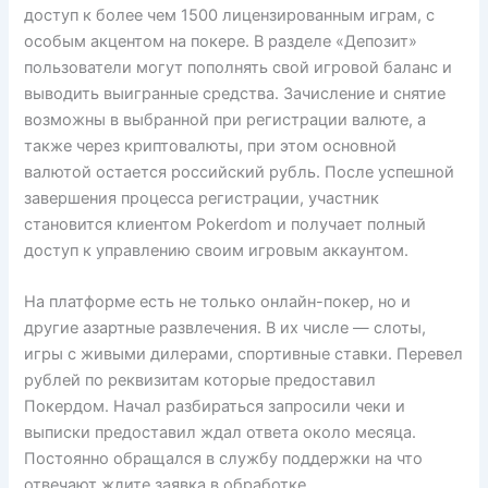
доступ к более чем 1500 лицензированным играм, с
особым акцентом на покере. В разделе «Депозит»
пользователи могут пополнять свой игровой баланс и
выводить выигранные средства. Зачисление и снятие
возможны в выбранной при регистрации валюте, а
также через криптовалюты, при этом основной
валютой остается российский рубль. После успешной
завершения процесса регистрации, участник
становится клиентом Pokerdom и получает полный
доступ к управлению своим игровым аккаунтом.
На платформе есть не только онлайн-покер, но и
другие азартные развлечения. В их числе — слоты,
игры с живыми дилерами, спортивные ставки. Перевел
рублей по реквизитам которые предоставил
Покердом. Начал разбираться запросили чеки и
выписки предоставил ждал ответа около месяца.
Постоянно обращался в службу поддержки на что
отвечают ждите заявка в обработке.