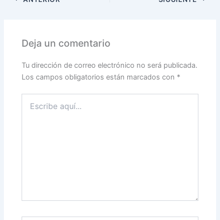
Deja un comentario
Tu dirección de correo electrónico no será publicada.
Los campos obligatorios están marcados con
*
Escribe
aquí...