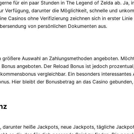
 gerne für ein paar Stunden in The Legend of Zelda ab. Ja, i
zur Verfügung, darunter die Möglichkeit, schnelle und unkom
e Casinos ohne Verifizierung zeichnen sich in erster Linie
Übersendung von persönlichen Dokumenten aus.
ich größere Auswahl an Zahlungsmethoden angeboten. Möch
 Bonus angeboten. Der Reload Bonus ist jedoch prozentual,
llkommensbonus vergleichbar. Ein besonders interessantes
Bonus. Hier bleibt der Bonusbetrag an das Casino gebunden
nz
, darunter heiße Jackpots, neue Jackpots, tägliche Jackpot