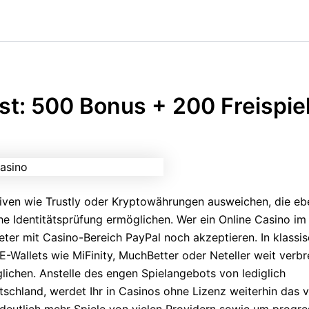
t: 500 Bonus + 200 Freispie
nativen wie Trustly oder Kryptowährungen ausweichen, die eb
e Identitätsprüfung ermöglichen. Wer ein Online Casino im
ter mit Casino-Bereich PayPal noch akzeptieren. In klassi
Wallets wie MiFinity, MuchBetter oder Neteller weit verbre
lichen. Anstelle des engen Spielangebots von lediglich
tschland, werdet Ihr in Casinos ohne Lizenz weiterhin das v
eutlich mehr Spiele von vielen Providern sowie um progre