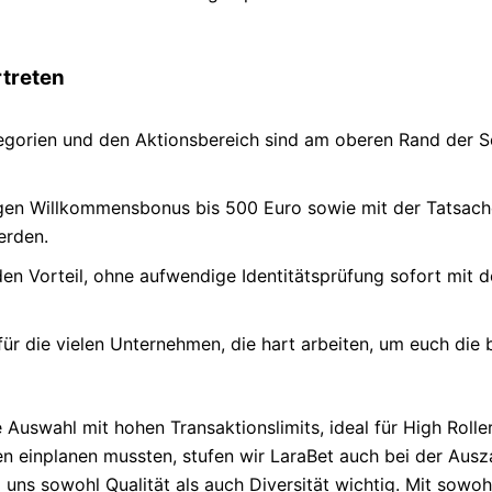
rtreten
tegorien und den Aktionsbereich sind am oberen Rand der S
en Willkommensbonus bis 500 Euro sowie mit der Tatsach
erden.
 den Vorteil, ohne aufwendige Identitätsprüfung sofort mit 
für die vielen Unternehmen, die hart arbeiten, um euch die 
Auswahl mit hohen Transaktionslimits, ideal für High Roller
 einplanen mussten, stufen wir LaraBet auch bei der Ausz
d uns sowohl Qualität als auch Diversität wichtig. Mit sowoh