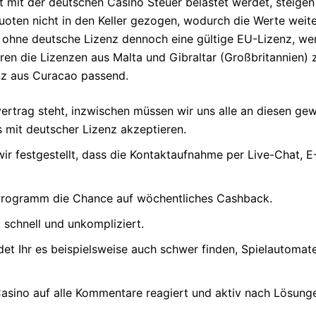
t mit der deutschen Casino Steuer belastet werdet, steigen
en nicht in den Keller gezogen, wodurch die Werte weite
s ohne deutsche Lizenz dennoch eine gültige EU-Lizenz, wen
ren die Lizenzen aus Malta und Gibraltar (Großbritannien) 
enz aus Curacao passend.
ertrag steht, inzwischen müssen wir uns alle an diesen ge
 mit deutscher Lizenz akzeptieren.
r festgestellt, dass die Kontaktaufnahme per Live-Chat, E
-Programm die Chance auf wöchentliches Cashback.
schnell und unkompliziert.
et Ihr es beispielsweise auch schwer finden, Spielautomat
Casino auf alle Kommentare reagiert und aktiv nach Lösung