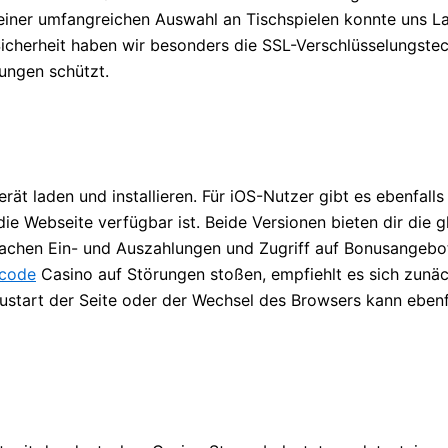
 einer umfangreichen Auswahl an Tischspielen konnte uns L
Sicherheit haben wir besonders die SSL-Verschlüsselungste
ungen schützt.
ät laden und installieren. Für iOS-Nutzer gibt es ebenfalls
e Webseite verfügbar ist. Beide Versionen bieten dir die g
nfachen Ein- und Auszahlungen und Zugriff auf Bonusangebo
 code
Casino auf Störungen stoßen, empfiehlt es sich zunäc
eustart der Seite oder der Wechsel des Browsers kann ebenf