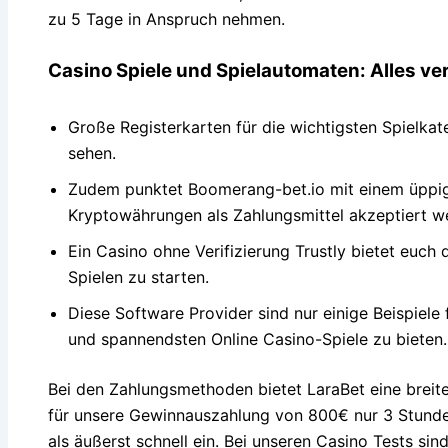
zu 5 Tage in Anspruch nehmen.
Casino Spiele und Spielautomaten: Alles ve
Große Registerkarten für die wichtigsten Spielka
sehen.
Zudem punktet Boomerang-bet.io mit einem üppig
Kryptowährungen als Zahlungsmittel akzeptiert w
Ein Casino ohne Verifizierung Trustly bietet euch
Spielen zu starten.
Diese Software Provider sind nur einige Beispiele 
und spannendsten Online Casino-Spiele zu bieten.
Bei den Zahlungsmethoden bietet LaraBet eine breite 
für unsere Gewinnauszahlung von 800€ nur 3 Stunden
als äußerst schnell ein. Bei unseren Casino Tests sin