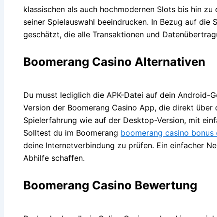
klassischen als auch hochmodernen Slots bis hin zu
seiner Spielauswahl beeindrucken. In Bezug auf die 
geschätzt, die alle Transaktionen und Datenübertrag
Boomerang Casino Alternativen
Du musst lediglich die APK-Datei auf dein Android-Ger
Version der Boomerang Casino App, die direkt über di
Spielerfahrung wie auf der Desktop-Version, mit ei
Solltest du im Boomerang
boomerang casino bonus
deine Internetverbindung zu prüfen. Ein einfacher N
Abhilfe schaffen.
Boomerang Casino Bewertung