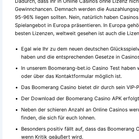
Dadurch, dass Ihr in Online Casinos ohne Lizenz nich
Gewinnchancen. Demnach werden die Auszahlungsquot
95-96% liegen sollten. Nein, natürlich haben Casino
Spielangebot in Europa präsentieren. In Europa gehö
besten Lizenzen, weltweit gesehen ist auch die Liz
Egal wie Ihr zu dem neuen deutschen Glücksspielv
haben und die entsprechenden Gesetze in Casinos
In unserem Boomerang-bet.io Casino Test haben wi
oder über das Kontaktformular möglich ist.
Das Boomerang Casino bietet dir durch sein VIP
Der Download der Boomerang Casino APK erfolgt 
Neben der schieren Anzahl an Online Casinos werd
finden, die sich für euch lohnen.
Besonders positiv fällt auf, dass das Boomerang 
wenn Kritik geäußert wird.