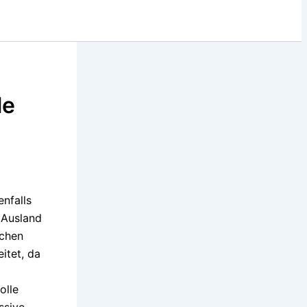
le
enfalls
 Ausland
schen
itet, da
olle
ssive