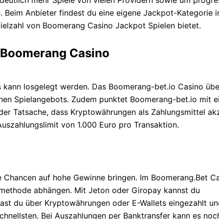
. Beim Anbieter findest du eine eigene Jackpot-Kategorie 
 Vielzahl von Boomerang Casino Jackpot Spielen bietet.
 Boomerang Casino
 es kann losgelegt werden. Das Boomerang-bet.io Casino üb
chen Spielangebots. Zudem punktet Boomerang-bet.io mit 
er Tatsache, dass Kryptowährungen als Zahlungsmittel akz
uszahlungslimit von 1.000 Euro pro Transaktion.
te Chancen auf hohe Gewinne bringen. Im Boomerang.Bet Ca
gsmethode abhängen. Mit Jeton oder Giropay kannst du
 Hast du über Kryptowährungen oder E-Wallets eingezahlt u
schnellsten. Bei Auszahlungen per Banktransfer kann es noc