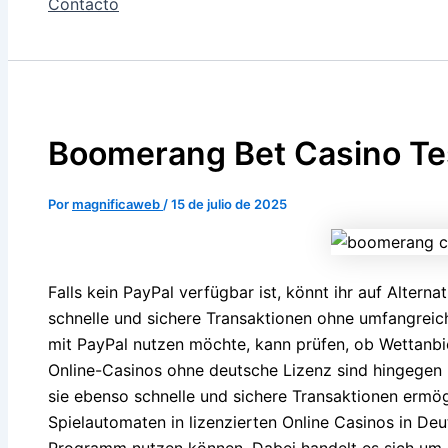
Contacto
Boomerang Bet Casino Tes
Por
magnificaweb
/
15 de julio de 2025
Falls kein PayPal verfügbar ist, könnt ihr auf Alter
schnelle und sichere Transaktionen ohne umfangreich
mit PayPal nutzen möchte, kann prüfen, ob Wettanbie
Online-Casinos ohne deutsche Lizenz sind hingegen E-
sie ebenso schnelle und sichere Transaktionen ermög
Spielautomaten in lizenzierten Online Casinos in Deu
Programm nutzen können. Dabei handelt es sich um d