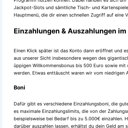
Jackpot-Slots und sämtliche Tisch- und Kartenspiele
Hauptmenü, die dir einen schnellen Zugriff auf eine
Einzahlungen & Auszahlungen im
Einen Klick später ist das Konto dann eröffnet und
aus unserer Sicht insbesondere wegen des gigantis
üppigen Willkommensbonus bis 500 Euro sowie mit d
werden. Etwas enttäuscht waren wir vom niedrigen A
Boni
Dafür gibt es verschiedene Einzahlungsboni, die gu
es maximale Einzahlungslimits, die von der Zahlun
beispielsweise bei Bedarf bis zu 5.000€ einzahlen.
darüber auszahlen lassen, erhältst du dein Geld am 