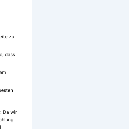
eite zu
e, dass
dem
besten
. Da wir
ahlung
l