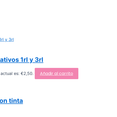
ivos 1rl y 3rl
Añadir al carrito
 actual es: €2,50.
con tinta