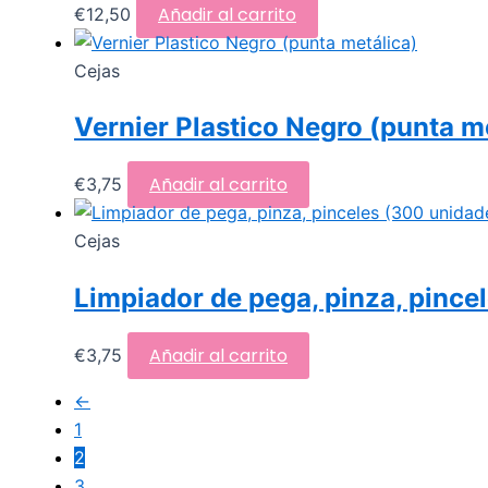
Añadir al carrito
€
12,50
Cejas
Vernier Plastico Negro (punta m
Añadir al carrito
€
3,75
Cejas
Limpiador de pega, pinza, pince
Añadir al carrito
€
3,75
←
1
2
3