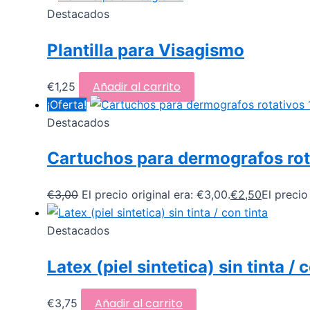
Destacados
Plantilla para Visagismo
Añadir al carrito
€
1,25
¡Oferta!
Destacados
Cartuchos para dermografos rotat
€
3,00
El precio original era: €3,00.
€
2,50
El precio
Destacados
Latex (piel sintetica) sin tinta / 
Añadir al carrito
€
3,75