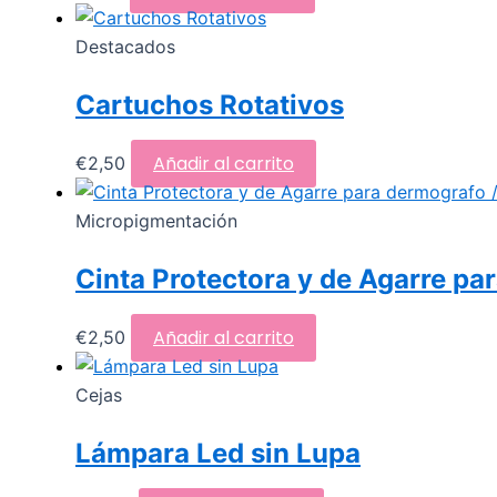
Destacados
Cartuchos Rotativos
Añadir al carrito
€
2,50
Micropigmentación
Cinta Protectora y de Agarre pa
Añadir al carrito
€
2,50
Cejas
Lámpara Led sin Lupa