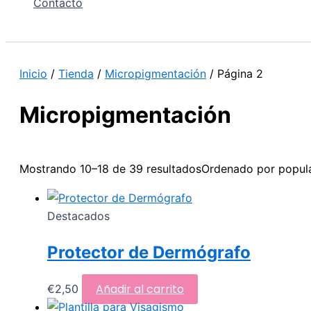
Contacto
Inicio
/
Tienda
/
Micropigmentación
/ Página 2
Micropigmentación
Mostrando 10–18 de 39 resultados
Ordenado por popul
Destacados
Protector de Dermógrafo
Añadir al carrito
€
2,50