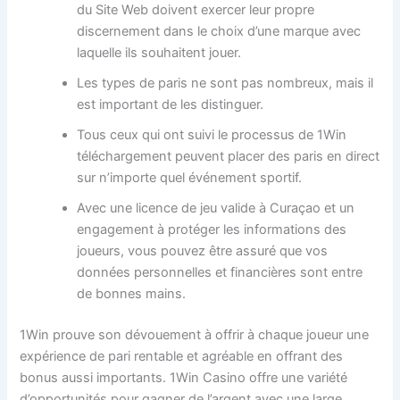
du Site Web doivent exercer leur propre
discernement dans le choix d’une marque avec
laquelle ils souhaitent jouer.
Les types de paris ne sont pas nombreux, mais il
est important de les distinguer.
Tous ceux qui ont suivi le processus de 1Win
téléchargement peuvent placer des paris en direct
sur n’importe quel événement sportif.
Avec une licence de jeu valide à Curaçao et un
engagement à protéger les informations des
joueurs, vous pouvez être assuré que vos
données personnelles et financières sont entre
de bonnes mains.
1Win prouve son dévouement à offrir à chaque joueur une
expérience de pari rentable et agréable en offrant des
bonus aussi importants. 1Win Casino offre une variété
d’opportunités pour gagner de l’argent avec une large