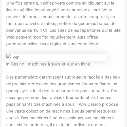
Une fois terminé, vérifiez votre compte en cliquant sur le
lien de vérification envoyé à votre adresse e-mail. Vous
pouvez désormais vous connecter à votre compte et, en
tant que nouvel utilisateur, profiter du généreux bonus de
bienvenue de 1win CI. Les sites de jeu répertoriés sur le Site
Web peuvent modifier régulièrement leurs offres
promotionnelles, leurs règles et leurs conditions.
in Casino : machines à sous et jeux en ligne
Ces partenariats garantissent aux joueurs l’accès à des jeux
de premier ordre avec des graphismes époustouflants, un
gameplay fluide et des fonctionnalités passionnantes. Pour
ceux qui préfèrent les rouleaux tournants et les thèmes
passionnants des machines à sous, 1Win Casino propose
une vaste collection de machines à sous parmi lesquelles
choisir. Des machines à sous classiques aux machines à
sous vidéo modernes, il existe des milliers d’options