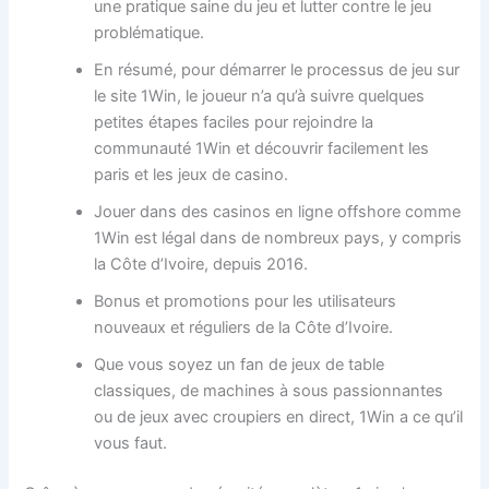
une pratique saine du jeu et lutter contre le jeu
problématique.
En résumé, pour démarrer le processus de jeu sur
le site 1Win, le joueur n’a qu’à suivre quelques
petites étapes faciles pour rejoindre la
communauté 1Win et découvrir facilement les
paris et les jeux de casino.
Jouer dans des casinos en ligne offshore comme
1Win est légal dans de nombreux pays, y compris
la Côte d’Ivoire, depuis 2016.
Bonus et promotions pour les utilisateurs
nouveaux et réguliers de la Côte d’Ivoire.
Que vous soyez un fan de jeux de table
classiques, de machines à sous passionnantes
ou de jeux avec croupiers en direct, 1Win a ce qu’il
vous faut.