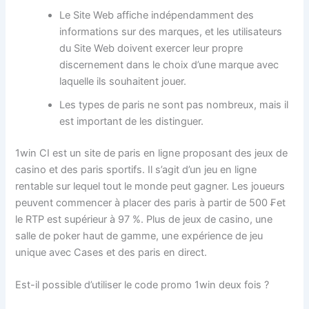
Le Site Web affiche indépendamment des
informations sur des marques, et les utilisateurs
du Site Web doivent exercer leur propre
discernement dans le choix d’une marque avec
laquelle ils souhaitent jouer.
Les types de paris ne sont pas nombreux, mais il
est important de les distinguer.
1win CI est un site de paris en ligne proposant des jeux de
casino et des paris sportifs. Il s’agit d’un jeu en ligne
rentable sur lequel tout le monde peut gagner. Les joueurs
peuvent commencer à placer des paris à partir de 500 ₣et
le RTP est supérieur à 97 %. Plus de jeux de casino, une
salle de poker haut de gamme, une expérience de jeu
unique avec Cases et des paris en direct.
Est-il possible d’utiliser le code promo 1win deux fois ?