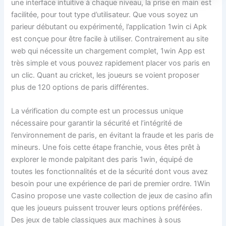
une interface intuitive à chaque niveau, la prise en main est
facilitée, pour tout type d’utilisateur. Que vous soyez un
parieur débutant ou expérimenté, l’application 1win ci Apk
est conçue pour être facile à utiliser. Contrairement au site
web qui nécessite un chargement complet, 1win App est
très simple et vous pouvez rapidement placer vos paris en
un clic. Quant au cricket, les joueurs se voient proposer
plus de 120 options de paris différentes.
La vérification du compte est un processus unique
nécessaire pour garantir la sécurité et l’intégrité de
l’environnement de paris, en évitant la fraude et les paris de
mineurs. Une fois cette étape franchie, vous êtes prêt à
explorer le monde palpitant des paris 1win, équipé de
toutes les fonctionnalités et de la sécurité dont vous avez
besoin pour une expérience de pari de premier ordre. 1Win
Casino propose une vaste collection de jeux de casino afin
que les joueurs puissent trouver leurs options préférées.
Des jeux de table classiques aux machines à sous