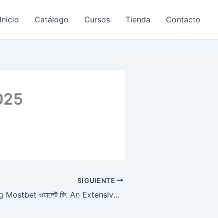
Inicio
Catálogo
Cursos
Tienda
Contacto
025
SIGUIENTE
«understanding Mostbet ওয়ালেট কি: An Extensive Guidebook To Electronic Digital Betting: Discapacidad Mgp»