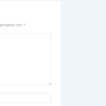
marcados con
*