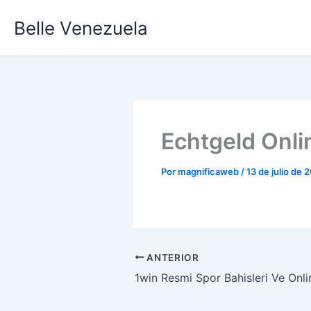
Ir
Belle Venezuela
al
contenido
Echtgeld Onli
Por
magnificaweb
/
13 de julio de 
ANTERIOR