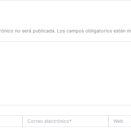
rónico no será publicada.
Los campos obligatorios están 
Correo
Web
electrónico*