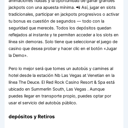
animaciones fluidas y la oportunidad de ganar grandes
jackpots con una apuesta mínima. 📲 Así, jugar en slots
tradicionales, participar en jackpots progresivos o activar
tu bonus es cuestión de segundos — todo con la
seguridad que merecés. Todos los depósitos quedan
reflejados al instante y te permiten acceder a los slots en
línea sin demoras. Solo tiene que seleccionar el juego de
casino que desea probar y hacer clic en el botón «Jugar
la Demo».
Pero lo mejor será que tomes un autobús y camines al
hotel desde la estación Nb Las Vegas at Venetian en la
línea The Deuce. El Red Rock Casino Resort & Spa está
ubicado en Summerlin South, Las Vegas . Aunque
puedes llegar en transporte propio, puedes optar por
usar el servicio del autobús público.
depósitos y Retiros