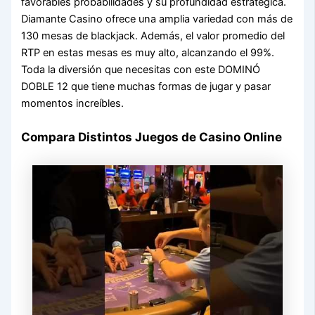
favorables probabilidades y su profundidad estratégica.
Diamante Casino ofrece una amplia variedad con más de
130 mesas de blackjack. Además, el valor promedio del
RTP en estas mesas es muy alto, alcanzando el 99%.
Toda la diversión que necesitas con este DOMINÓ
DOBLE 12 que tiene muchas formas de jugar y pasar
momentos increíbles.
Compara Distintos Juegos de Casino Online