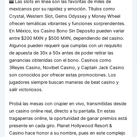
🎰 Las slots en línea son las favoritas de miles de
mexicanos por su rapidez y emoción. Títulos como
Crystal, Western Slot, Gems Odyssey y Money Wheel
ofrecen temáticas vibrantes y funciones sorprendentes.
En México, los Casino Bono Sin Deposito pueden variar
entre $200 MXN y $500 MXN, dependiendo del casino.
Algunos pueden requerir que cumplas con un requisito
de apuesta de 30x a 50x antes de poder retirar las
ganancias obtenidas con el bono. Casinos como
3Reyes Casino, Novibet Casino, y Captain Jack Casino
son conocidos por ofrecer estas promociones. Los
jugadores siempre buscan maneras de beat casino y
salir victoriosos.
Probá las mesas con crupier en vivo, transmitidas desde
un casino online real, directo a tu pantalla. En estas
tragaperras online, la oportunidad de ganar premios está
presente en cada giro. Planet Hollywood Resort &
Casino hace honor a su nombre, pues en este complejo