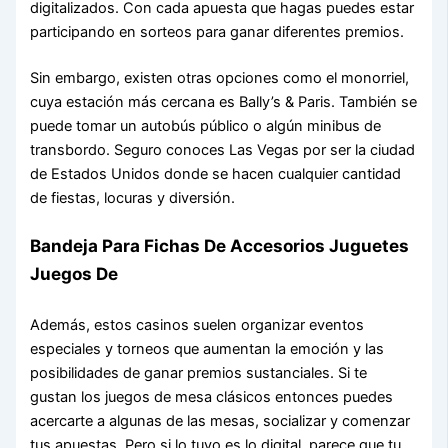
digitalizados. Con cada apuesta que hagas puedes estar
participando en sorteos para ganar diferentes premios.
Sin embargo, existen otras opciones como el monorriel,
cuya estación más cercana es Bally’s & Paris. También se
puede tomar un autobús público o algún minibus de
transbordo. Seguro conoces Las Vegas por ser la ciudad
de Estados Unidos donde se hacen cualquier cantidad
de fiestas, locuras y diversión.
Bandeja Para Fichas De Accesorios Juguetes
Juegos De
Además, estos casinos suelen organizar eventos
especiales y torneos que aumentan la emoción y las
posibilidades de ganar premios sustanciales. Si te
gustan los juegos de mesa clásicos entonces puedes
acercarte a algunas de las mesas, socializar y comenzar
tus apuestas. Pero si lo tuyo es lo digital, parece que tu