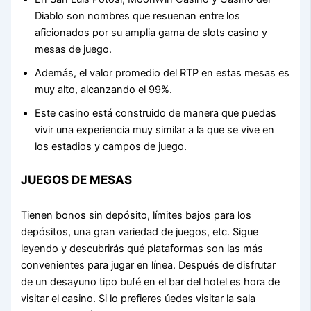
Diablo son nombres que resuenan entre los
aficionados por su amplia gama de slots casino y
mesas de juego.
Además, el valor promedio del RTP en estas mesas es
muy alto, alcanzando el 99%.
Este casino está construido de manera que puedas
vivir una experiencia muy similar a la que se vive en
los estadios y campos de juego.
JUEGOS DE MESAS
Tienen bonos sin depósito, límites bajos para los
depósitos, una gran variedad de juegos, etc. Sigue
leyendo y descubrirás qué plataformas son las más
convenientes para jugar en línea. Después de disfrutar
de un desayuno tipo bufé en el bar del hotel es hora de
visitar el casino. Si lo prefieres úedes visitar la sala