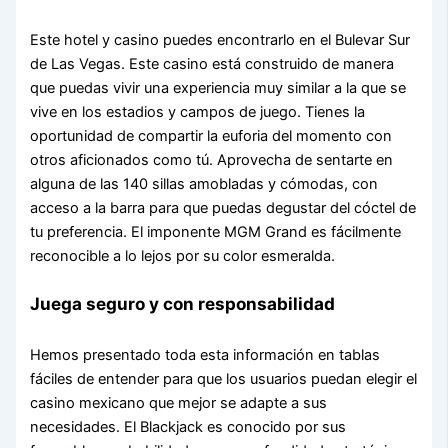
Este hotel y casino puedes encontrarlo en el Bulevar Sur
de Las Vegas. Este casino está construido de manera
que puedas vivir una experiencia muy similar a la que se
vive en los estadios y campos de juego. Tienes la
oportunidad de compartir la euforia del momento con
otros aficionados como tú. Aprovecha de sentarte en
alguna de las 140 sillas amobladas y cómodas, con
acceso a la barra para que puedas degustar del cóctel de
tu preferencia. El imponente MGM Grand es fácilmente
reconocible a lo lejos por su color esmeralda.
Juega seguro y con responsabilidad
Hemos presentado toda esta información en tablas
fáciles de entender para que los usuarios puedan elegir el
casino mexicano que mejor se adapte a sus
necesidades. El Blackjack es conocido por sus