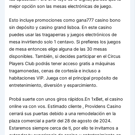
mejor opción son las mesas electrónicas de juego.
Esto incluye promociones como gana777 casino bono
sin depósito y casino grand lisboa. En este casino
puedes usar las tragaperras y juegos electrónicos de
mesa invirtiendo solo 1 centavo. Si prefieres los juegos
de mesa entonces elige alguna de las 30 mesas
disponibles. También, si decides participar en el Circus
Players Club podrás tener acceso gratis a máquinas
tragamonedas, cenas de cortesía e incluso a
habitaciones VIP. Juega con el principal propósito de
entretenimiento, diversión y esparcimiento.
Probá suerte con unos giros rápidos.En 1xBet, el casino
online va con vos. Estimado cliente , Providens Casino
cerrará sus puertas debido a una remodelación en la
plaza comercial a partir del 28 de agosto de 2024.
Estaremos siempre cerca de ti, por ello te invitamos a