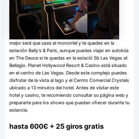
mejor será que uses el monorriel y te quedes en la
estación Bally’s & Paris, aunque puedes viajar en autobús
en The Deuce si te quedas en la estació Sb Las Vegas at
Bellagio. Planet Hollywood Resort & Casino está situado
en el centro de Las Vegas. Desde este complejo puedes
disfrutar de la vista al lago y el Centro Comercial Crystals
ubicado a 13 minutos del hotel. Antes de visitar este
hotel y casino, te recomiendo consultar su página web y
prepararte para los shows que puedan ofrecer durante tu
estancia.
hasta 600Є + 25 giros gratis