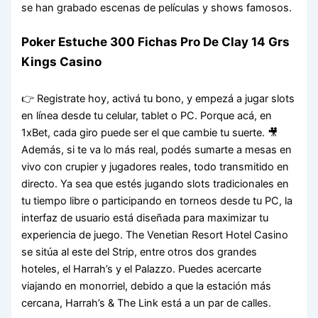
se han grabado escenas de películas y shows famosos.
Poker Estuche 300 Fichas Pro De Clay 14 Grs
Kings Casino
👉 Registrate hoy, activá tu bono, y empezá a jugar slots
en línea desde tu celular, tablet o PC. Porque acá, en
1xBet, cada giro puede ser el que cambie tu suerte. 🎥
Además, si te va lo más real, podés sumarte a mesas en
vivo con crupier y jugadores reales, todo transmitido en
directo. Ya sea que estés jugando slots tradicionales en
tu tiempo libre o participando en torneos desde tu PC, la
interfaz de usuario está diseñada para maximizar tu
experiencia de juego. The Venetian Resort Hotel Casino
se sitúa al este del Strip, entre otros dos grandes
hoteles, el Harrah’s y el Palazzo. Puedes acercarte
viajando en monorriel, debido a que la estación más
cercana, Harrah’s & The Link está a un par de calles.