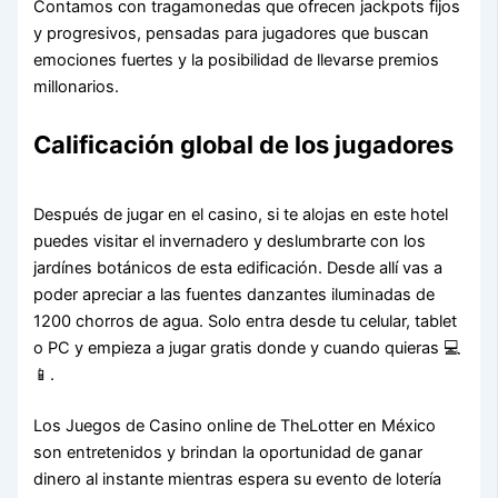
Contamos con tragamonedas que ofrecen jackpots fijos
y progresivos, pensadas para jugadores que buscan
emociones fuertes y la posibilidad de llevarse premios
millonarios.
Calificación global de los jugadores
Después de jugar en el casino, si te alojas en este hotel
puedes visitar el invernadero y deslumbrarte con los
jardínes botánicos de esta edificación. Desde allí vas a
poder apreciar a las fuentes danzantes iluminadas de
1200 chorros de agua. Solo entra desde tu celular, tablet
o PC y empieza a jugar gratis donde y cuando quieras 💻
📱.
Los Juegos de Casino online de TheLotter en México
son entretenidos y brindan la oportunidad de ganar
dinero al instante mientras espera su evento de lotería