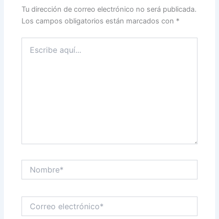
Tu dirección de correo electrónico no será publicada.
Los campos obligatorios están marcados con
*
Escribe
aquí...
Nombre*
Correo
electrónico*