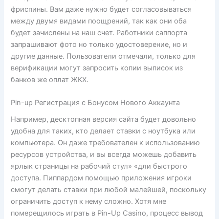
фриспины. Вам даже нужно будет согласовываться
между двумя видами поощрений, так как они оба
будет зачислены на наш счет. Работники саппорта
запрашивают фото но только удостоверение, но и
другие данные. Пользователи отмечали, только для
верификации могут запросить копии выписок из
банков же оплат ЖКХ.
Pin-up Регистрация с Бонусом Нового Аккаунта
Например, десктопная версия сайта будет довольно
удобна для таких, кто делает ставки с ноутбука или
компьютера. Он даже требователен к использованию
ресурсов устройства, и вы всегда можешь добавить
ярлык страницы на рабочий стул» «дли быстрого
доступа. Пиппардом помощью приложения игроки
смогут делать ставки при любой малейшей, поскольку
ограничить доступ к нему сложно. Хотя мне
померещилось играть в Pin-Up Casino, процесс вывод