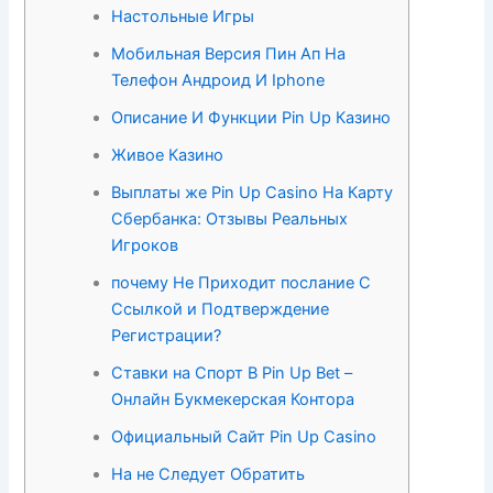
Настольные Игры
Мобильная Версия Пин Ап На
Телефон Андроид И Iphone
Описание И Функции Pin Up Казино
Живое Казино
Выплаты же Pin Up Casino На Карту
Сбербанка: Отзывы Реальных
Игроков
почему Не Приходит послание С
Ссылкой и Подтверждение
Регистрации?
Ставки на Спорт В Pin Up Bet –
Онлайн Букмекерская Контора
Официальный Сайт Pin Up Casino
На не Следует Обратить