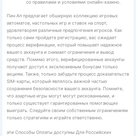
со правилами и условиями онлайн-казино.
Пин Ап предлагает обширную коллекцию игровых
автоматов, настольных игр и ставок на спорт,
удовлетворяя различные предпочтения игроков. Как
только сами пройдете регистрацию, вас ожидает
процесс верификации, который повышает надежное
вашего аккаунта и снимает ограничения и вывод
средств. Помимо этого, верифицированные аккаунты
получают доступ к эксклюзивным бонусам только
акциям. Также, только забудьте процесс доказательств
SIM-карты, который являлось важной частью
сохранения безопасности вашего аккаунта. Помните,
что азартные игры могут могут рискованными, и
только существует гарантированных помогающих
выиграть. Следуйте своим собственным ограничениям
только стратегиям и играйте ответственно.
эти Способы Оплаты доступны Для Российских