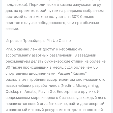
поддержки). Периодически в казино запускают игру
дня, во время которой путем на рандомно выбранном
системой слоте можно получить на 30% больше
поинтов в случае победоносного, чем при обычные
сессии.
Игровые Провайдеры Pin Up Casino
PinUp казино лежит доступ к небольшому
ассортименту азартных развлечений. В заведении
рекомендуем делать букмекерские ставки на более не
30 тысяч происшедших в месяц судя более чем 65
спортивным дисциплинами. Раздел “Казино”
располагает тройным ассортиментом слот-машин ото
известнейших разработчиков (NetEnt, Microgaming,
Quickspin, Amatic, Play’n Go, Endorphina и других). И
современном мире игорного бизнеса, где каждый день
появляются новой онлайн-казино, найти достоверный
и надежный игорный ресурс может должно сложной