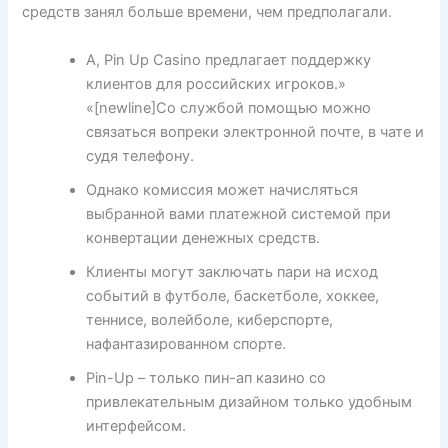
средств занял больше времени, чем предполагали.
А, Pin Up Casino предлагает поддержку
клиентов для российских игроков.»
«[newline]Со службой помощью можно
связаться вопреки электронной почте, в чате и
судя телефону.
Однако комиссия может начисляться
выбранной вами платежной системой при
конвертации денежных средств.
Клиенты могут заключать пари на исход
событий в футболе, баскетболе, хоккее,
теннисе, волейболе, киберспорте,
нафантазированном спорте.
Pin-Up – только пин-ап казино со
привлекательным дизайном только удобным
интерфейсом.