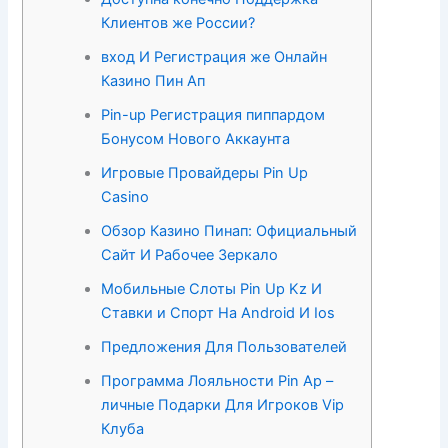
Клиентов же России?
вход И Регистрация же Онлайн
Казино Пин Ап
Pin-up Регистрация пиппардом
Бонусом Нового Аккаунта
Игровые Провайдеры Pin Up
Casino
Обзор Казино Пинап: Официальный
Сайт И Рабочее Зеркало
Мобильные Слоты Pin Up Kz И
Ставки и Спорт На Android И Ios
Предложения Для Пользователей
Программа Лояльности Pin Ap –
личные Подарки Для Игроков Vip
Клуба