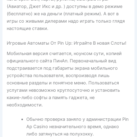
(Авиатор, Джет Икс и др. ) доступны в демо режиме
(бесплатно) же на деньги (платный режим). А вот в
игры со живыми дилерами надо играть только глядя
настоящие ставки.
Игровые Автоматы От Pin Up: Играйте В новая Слоты!
Мобильная версия считается, ноунсом сути, копией
официального сайта ПинАп. Первоначальный вид
подстраивается под габариты экрана мобильного
устройства пользователя, воспроизводя лишь
основные разделы и понятное меню. Пользоваться
услугами невозможно круглосуточно и установить
какие-либо софты а память гаджета, не
необходимости.
Обычно проверка заняло у администрации Pin
Ap Casino незначительного время, однако
либо затянуться на полухокку.