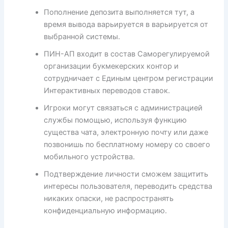
Пополнение депозита выполняется тут, а
время вывода варьируется в варьируется от
выбранной системы.
ПИН-АП входит в состав Саморегулируемой
организации букмекерских контор и
сотрудничает с Единым центром регистрации
Интерактивных переводов ставок.
Игроки могут связаться с администрацией
службы помощью, используя функцию
существа чата, электронную почту или даже
позвонишь по бесплатному номеру со своего
мобильного устройства.
Подтверждение личности сможем защитить
интересы пользователя, переводить средства
никаких опаски, не распространять
конфиденциальную информацию.