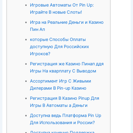
Игровые Автоматы От Pin Up:
Играйте В новые Слоты!
Игра на Реальние Деньги и Казино
Пин Ап
которые Способы Оплаты
доступную Для Российских
Игроков?
Регистрация же Казино Пинап ддя
Игры На кварплату С Выводом
Ассортимент Игр С Живыми
Дилерами В Pin-up Казино
Регистрация В Казино Pinup Для
Игры В Автоматы а Деньги
Доступна ведь Платформа Pin Up
Для Использования и России?
Доступна конечно Поддержка