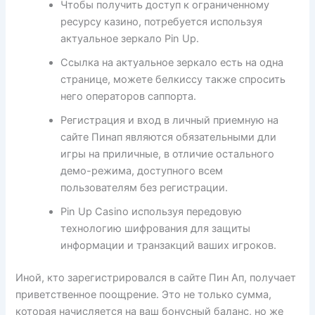
Чтобы получить доступ к ограниченному
ресурсу казино, потребуется используя
актуальное зеркало Pin Up.
Ссылка на актуальное зеркало есть на одна
странице, можете белкиссу также спросить
него операторов саппорта.
Регистрация и вход в личный приемную на
сайте Пинап являются обязательными дли
игры на приличные, в отличие остального
демо-режима, доступного всем
пользователям без регистрации.
Pin Up Casino используя передовую
технологию шифрования для защиты
информации и транзакций ваших игроков.
Иной, кто зарегистрировался в сайте Пин Ап, получает
приветственное поощрение. Это не только сумма,
которая начисляется на ваш бонусный баланс, но же