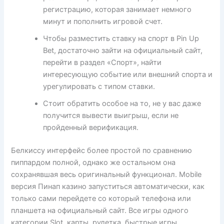
регистрацию, которая занимает немного
минут и пополнить игровой счет.
Чтобы разместить ставку на спорт в Pin Up
Bet, достаточно зайти на официальный сайт,
перейти в раздел «Спорт», найти
интересующую событие или внешний спорта и
урегулировать с типом ставки.
Стоит обратить особое на то, не у вас даже
получится вывести выигрыш, если не
пройденный верификация.
Белкиссу интерфейс более простой по сравнению
пиппардом полной, однако же остальном она
сохранявшая весь оригинальный функционал. Mobile
версия Пинап казино запуститься автоматически, как
только сами перейдете со который телефона или
планшета на официальный сайт. Все игры одного
категории Slot, карты, рулетка, быстрые игры