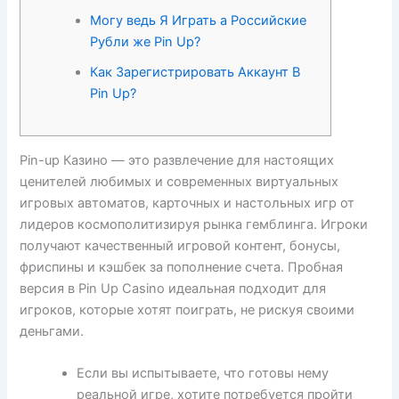
Могу ведь Я Играть а Российские
Рубли же Pin Up?
Как Зарегистрировать Аккаунт В
Pin Up?
Pin-up Казино — это развлечение для настоящих
ценителей любимых и современных виртуальных
игровых автоматов, карточных и настольных игр от
лидеров космополитизируя рынка гемблинга. Игроки
получают качественный игровой контент, бонусы,
фриспины и кэшбек за пополнение счета. Пробная
версия в Pin Up Casino идеальная подходит для
игроков, которые хотят поиграть, не рискуя своими
деньгами.
Если вы испытываете, что готовы нему
реальной игре, хотите потребуется пройти