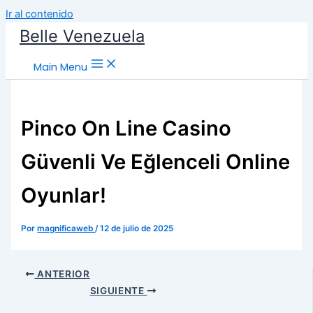
Ir al contenido
Belle Venezuela
Main Menu
Pinco On Line Casino
Güvenli Ve Eğlenceli Online
Oyunlar!
Por
magnificaweb
/
12 de julio de 2025
ANTERIOR
SIGUIENTE