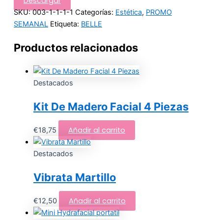
Descargar
SKU:
003-1-1-1-1
Categorías:
Estética
,
PROMO
SEMANAL
Etiqueta:
BELLE
Productos relacionados
Destacados
Kit De Madero Facial 4 Piezas
Añadir al carrito
€
18,75
Destacados
Vibrata Martillo
Añadir al carrito
€
12,50