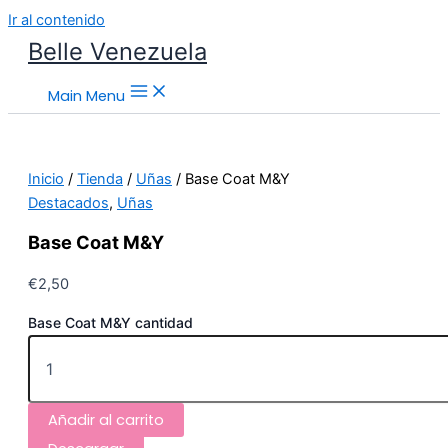
Ir al contenido
Belle Venezuela
Main Menu
Inicio
/
Tienda
/
Uñas
/ Base Coat M&Y
Destacados
,
Uñas
Base Coat M&Y
€
2,50
Base Coat M&Y cantidad
Añadir al carrito