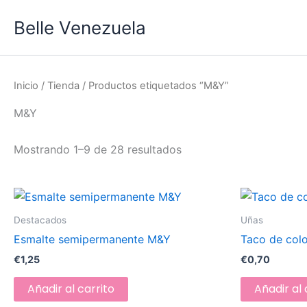
Ordenado
Ir
por
Belle Venezuela
al
popularidad
contenido
Inicio
/
Tienda
/ Productos etiquetados “M&Y”
M&Y
Mostrando 1–9 de 28 resultados
Destacados
Uñas
Esmalte semipermanente M&Y
Taco de col
€
1,25
€
0,70
Añadir al carrito
Añadir al 