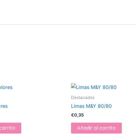
Destacados
ores
Limas M&Y 80/80
€
0,35
carrito
Añadir al carrito