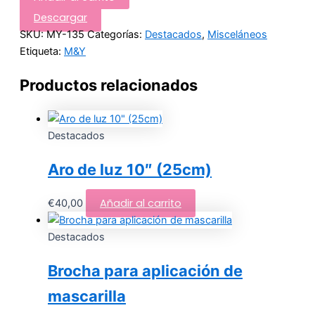
Descargar
SKU:
MY-135
Categorías:
Destacados
,
Misceláneos
Etiqueta:
M&Y
Productos relacionados
Destacados
Aro de luz 10″ (25cm)
Añadir al carrito
€
40,00
Destacados
Brocha para aplicación de
mascarilla