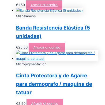
Añadir al carrito
€
1,50
Misceláneos
Banda Resistencia Elástica (5
unidades)
Añadir al carrito
€
25,00
Micropigmentación
Cinta Protectora y de Agarre
para dermografo / maquina de
tatuar
Añadir al carrito
€
2,50