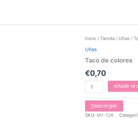
Taco
Inicio
/
Tienda
/
Uñas
/ T
de
Uñas
colores
cantidad
Taco de colores
€
0,70
Añadir al 
Descargar
SKU:
MY-126
Categorí