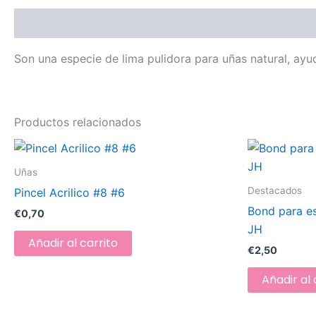
Descripción
Son una especie de lima pulidora para uñas natural, ayu
Productos relacionados
Uñas
Destacados
Pincel Acrilico #8 #6
Bond para e
€
0,70
JH
Añadir al carrito
€
2,50
Añadir al 