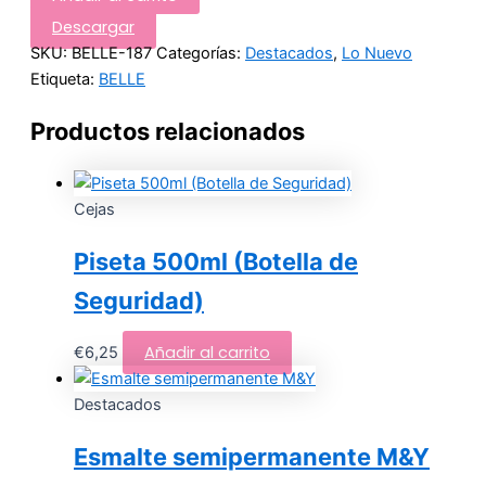
Descargar
SKU:
BELLE-187
Categorías:
Destacados
,
Lo Nuevo
Etiqueta:
BELLE
Productos relacionados
Cejas
Piseta 500ml (Botella de
Seguridad)
Añadir al carrito
€
6,25
Destacados
Esmalte semipermanente M&Y