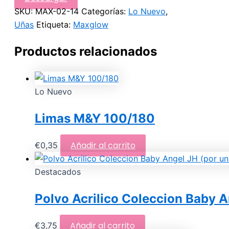
SKU:
MAX-02-14
Categorías:
Lo Nuevo
,
Uñas
Etiqueta:
Maxglow
Productos relacionados
Lo Nuevo
Limas M&Y 100/180
Añadir al carrito
€
0,35
Destacados
Polvo Acrilico Coleccion Baby A
Añadir al carrito
€
3,75