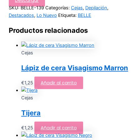
Descargar
SKU:
BELLE-139
Categorías:
Cejas
,
Depilación
,
Destacados
,
Lo Nuevo
Etiqueta:
BELLE
Productos relacionados
Cejas
Lápiz de cera Visagismo Marron
Añadir al carrito
€
1,25
Cejas
Tijera
Añadir al carrito
€
1,25