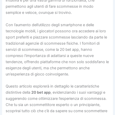
intuitiva e per una vasta gamma di funzionalità, che
permettono agli utenti di fare scommesse in modo
semplice e veloce, ovunque si trovino.
Con l’aumento dell’utilizzo degli smartphone e delle
tecnologie mobili, i giocatori possono ora accedere ai loro
sport preferiti e piazzare scommesse lasciando da parte le
tradizionali agenzie di scommesse fisiche. I fornitori di
servizi di scommesse, come la 20 bet app, hanno
compreso l’importanza di adattarsi a queste nuove
tendenze, offrendo piattaforme che non solo soddisfano le
esigenze degli utenti, ma che permettono anche
un’esperienza di gioco coinvolgente.
Questo articolo esplorerà in dettaglio le caratteristiche
distintive della
20 bet app
, evidenziando i suoi vantaggi e
suggerendo come ottimizzare l’esperienza di scommessa.
Che tu sia un scommettitore esperto o un principiante,
scoprirai tutto ciò che c’è da sapere su come scommettere