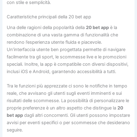
con stile e semplicità.
Caratteristiche principali della 20 bet app
Una delle ragioni della popolarità della
20 bet app
è la
combinazione di una vasta gamma di funzionalità che
rendono l’esperienza utente fluida e piacevole.
Un’interfaccia utente ben progettata permette di navigare
facilmente tra gli sport, le scommesse live e le promozioni
speciali. Inoltre, la app è compatibile con diversi dispositivi,
inclusi iOS e Android, garantendo accessibilità a tutti.
Tra le funzioni più apprezzate ci sono le notifiche in tempo
reale, che avvisano gli utenti sugli eventi imminenti e sui
risultati delle scommesse. La possibilità di personalizzare le
proprie preferenze è un altro aspetto che distingue la
20
bet app
dagli altri concorrenti. Gli utenti possono impostare
avvisi per eventi specifici o per scommesse che desiderano
seguire.