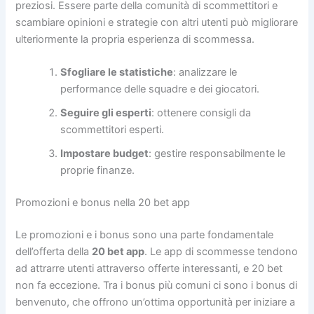
preziosi. Essere parte della comunità di scommettitori e
scambiare opinioni e strategie con altri utenti può migliorare
ulteriormente la propria esperienza di scommessa.
Sfogliare le statistiche
: analizzare le
performance delle squadre e dei giocatori.
Seguire gli esperti
: ottenere consigli da
scommettitori esperti.
Impostare budget
: gestire responsabilmente le
proprie finanze.
Promozioni e bonus nella 20 bet app
Le promozioni e i bonus sono una parte fondamentale
dell’offerta della
20 bet app
. Le app di scommesse tendono
ad attrarre utenti attraverso offerte interessanti, e 20 bet
non fa eccezione. Tra i bonus più comuni ci sono i bonus di
benvenuto, che offrono un’ottima opportunità per iniziare a