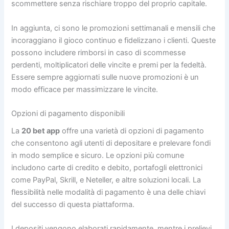
scommettere senza rischiare troppo del proprio capitale.
In aggiunta, ci sono le promozioni settimanali e mensili che
incoraggiano il gioco continuo e fidelizzano i clienti. Queste
possono includere rimborsi in caso di scommesse
perdenti, moltiplicatori delle vincite e premi per la fedeltà.
Essere sempre aggiornati sulle nuove promozioni è un
modo efficace per massimizzare le vincite.
Opzioni di pagamento disponibili
La
20 bet app
offre una varietà di opzioni di pagamento
che consentono agli utenti di depositare e prelevare fondi
in modo semplice e sicuro. Le opzioni più comune
includono carte di credito e debito, portafogli elettronici
come PayPal, Skrill, e Neteller, e altre soluzioni locali. La
flessibilità nelle modalità di pagamento è una delle chiavi
del successo di questa piattaforma.
I depositi vengono elaborati rapidamente, mentre i prelievi