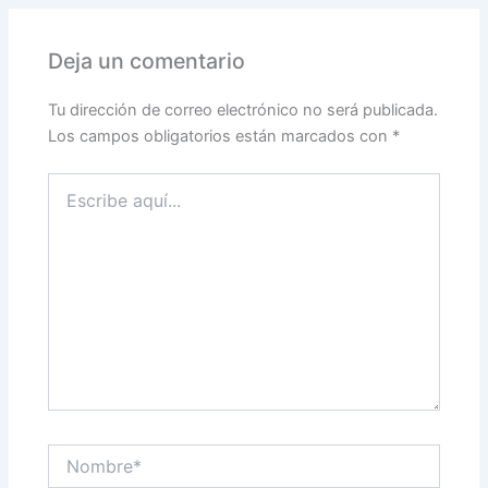
Deja un comentario
Tu dirección de correo electrónico no será publicada.
Los campos obligatorios están marcados con
*
Escribe
aquí...
Nombre*