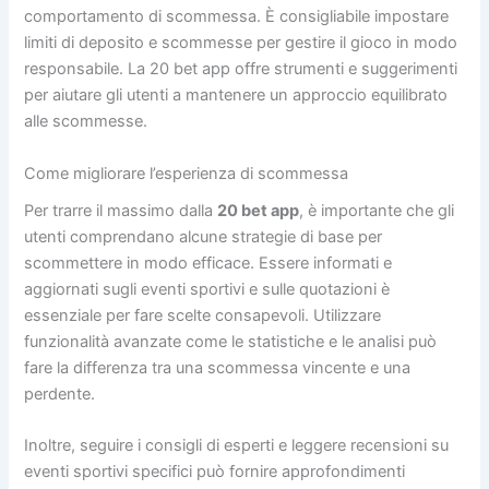
comportamento di scommessa. È consigliabile impostare
limiti di deposito e scommesse per gestire il gioco in modo
responsabile. La 20 bet app offre strumenti e suggerimenti
per aiutare gli utenti a mantenere un approccio equilibrato
alle scommesse.
Come migliorare l’esperienza di scommessa
Per trarre il massimo dalla
20 bet app
, è importante che gli
utenti comprendano alcune strategie di base per
scommettere in modo efficace. Essere informati e
aggiornati sugli eventi sportivi e sulle quotazioni è
essenziale per fare scelte consapevoli. Utilizzare
funzionalità avanzate come le statistiche e le analisi può
fare la differenza tra una scommessa vincente e una
perdente.
Inoltre, seguire i consigli di esperti e leggere recensioni su
eventi sportivi specifici può fornire approfondimenti