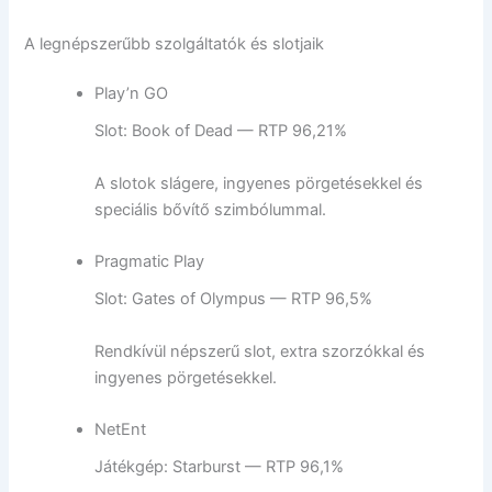
A legnépszerűbb szolgáltatók és slotjaik
Play’n GO
Slot: Book of Dead — RTP 96,21%
A slotok slágere, ingyenes pörgetésekkel és
speciális bővítő szimbólummal.
Pragmatic Play
Slot: Gates of Olympus — RTP 96,5%
Rendkívül népszerű slot, extra szorzókkal és
ingyenes pörgetésekkel.
NetEnt
Játékgép: Starburst — RTP 96,1%