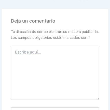
Deja un comentario
Tu dirección de correo electrónico no será publicada.
Los campos obligatorios están marcados con
*
Escribe
aquí...
Nombre*