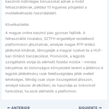
kaszinók különleges bónuszokat adnak a mobil
felhasználóknak, például 10 ingyenes pörgetést a
mobilalkalmazás használatáért.
Következtetés
A magyar online kaszinó piac gyorsan fejlődik. A
felhasználók hivatalos, SZTFH engedéllyel rendelkező
platformokon játszhatnak, amelyek magas RTP-értékű
játékokat kínálnak, támogatják a magyar nyelvet és a HUF-
ban történő tranzakciókat. Promóciók, a legjobb
szolgáltatók slotjai és elérhető fizetési módok – mindez
kényelmes és biztonságos környezetet teremt a játékhoz.A
legjobb játékélmény csak felelősségteljes játék mellett
lehetséges. Mindig csak olyan összegekkel játsszon,
amelyet készen áll elkölteni, és használja az önkontroll
funkciókat, ha azok elérhetők a platformon.
ANTERIOR
SIGUIENTE