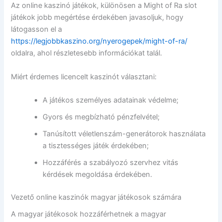
Az online kaszinó játékok, különösen a Might of Ra slot
játékok jobb megértése érdekében javasoljuk, hogy
látogasson el a
https://legjobbkaszino.org/nyerogepek/might-of-ra/
oldalra, ahol részletesebb információkat talál.
Miért érdemes licencelt kaszinót választani:
A játékos személyes adatainak védelme;
Gyors és megbízható pénzfelvétel;
Tanúsított véletlenszám-generátorok használata
a tisztességes játék érdekében;
Hozzáférés a szabályozó szervhez vitás
kérdések megoldása érdekében.
Vezető online kaszinók magyar játékosok számára
A magyar játékosok hozzáférhetnek a magyar