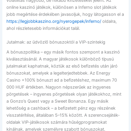
volatilitás nagyobb, de ritkább kifizetéseket jelent. Az
online kaszinó játékok, különösen a Inferno slot játékok
jobb megértése érdekében javasoljuk, hogy látogasson el a
https://legjobbkaszino.org/nyerogepek/inferno/
oldalra,
ahol részletesebb információkat talál.
Jutalmak: az üdvözlő bónuszoktól a VIP-szintekig
A bónuszpolitika – egy másik fontos szempont a kaszinó
kiválasztásánál. A magyar játékosok különböző típusú
jutalmakat kaphatnak, köztük az első befizetés után járó
bónuszokat, amelyek a legelterjedtebbek. Az Energy
Casino +100% bónuszt ad a befizetéshez, maximum 70
000 HUF értékben. Nagyon népszerűek az ingyenes
pörgetések – ingyenes pörgetések olyan játékokhoz, mint
a Gonzo’s Quest vagy a Sweet Bonanza. Egy másik
lehetőség a cashback – a befizetett pénz egy részének
visszatérítése, általában 5–15% között. A szerencsejáték-
oldalak VIP-játékosok számára hűségprogramokat
kínálnak, amelyek személyre szabott bónuszokat,