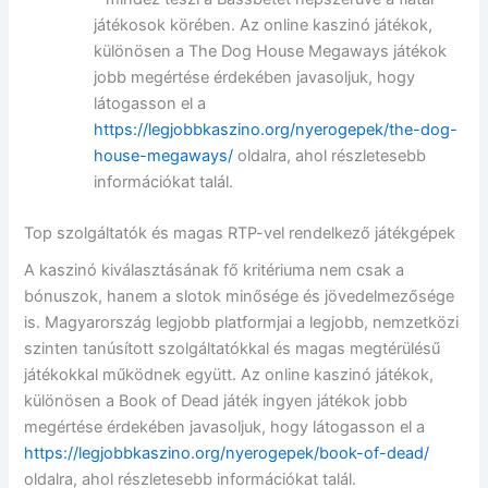
játékosok körében. Az online kaszinó játékok,
különösen a The Dog House Megaways játékok
jobb megértése érdekében javasoljuk, hogy
látogasson el a
https://legjobbkaszino.org/nyerogepek/the-dog-
house-megaways/
oldalra, ahol részletesebb
információkat talál.
Top szolgáltatók és magas RTP-vel rendelkező játékgépek
A kaszinó kiválasztásának fő kritériuma nem csak a
bónuszok, hanem a slotok minősége és jövedelmezősége
is. Magyarország legjobb platformjai a legjobb, nemzetközi
szinten tanúsított szolgáltatókkal és magas megtérülésű
játékokkal működnek együtt. Az online kaszinó játékok,
különösen a Book of Dead játék ingyen játékok jobb
megértése érdekében javasoljuk, hogy látogasson el a
https://legjobbkaszino.org/nyerogepek/book-of-dead/
oldalra, ahol részletesebb információkat talál.