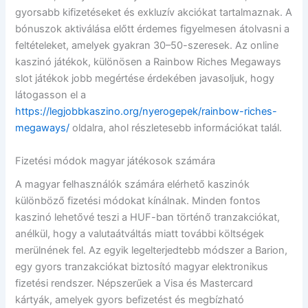
gyorsabb kifizetéseket és exkluzív akciókat tartalmaznak. A
bónuszok aktiválása előtt érdemes figyelmesen átolvasni a
feltételeket, amelyek gyakran 30–50-szeresek. Az online
kaszinó játékok, különösen a Rainbow Riches Megaways
slot játékok jobb megértése érdekében javasoljuk, hogy
látogasson el a
https://legjobbkaszino.org/nyerogepek/rainbow-riches-
megaways/
oldalra, ahol részletesebb információkat talál.
Fizetési módok magyar játékosok számára
A magyar felhasználók számára elérhető kaszinók
különböző fizetési módokat kínálnak. Minden fontos
kaszinó lehetővé teszi a HUF-ban történő tranzakciókat,
anélkül, hogy a valutaátváltás miatt további költségek
merülnének fel. Az egyik legelterjedtebb módszer a Barion,
egy gyors tranzakciókat biztosító magyar elektronikus
fizetési rendszer. Népszerűek a Visa és Mastercard
kártyák, amelyek gyors befizetést és megbízható