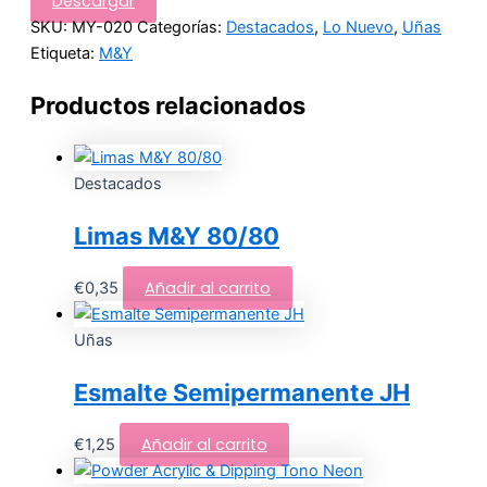
Descargar
SKU:
MY-020
Categorías:
Destacados
,
Lo Nuevo
,
Uñas
Etiqueta:
M&Y
Productos relacionados
Destacados
Limas M&Y 80/80
Añadir al carrito
€
0,35
Uñas
Esmalte Semipermanente JH
Añadir al carrito
€
1,25